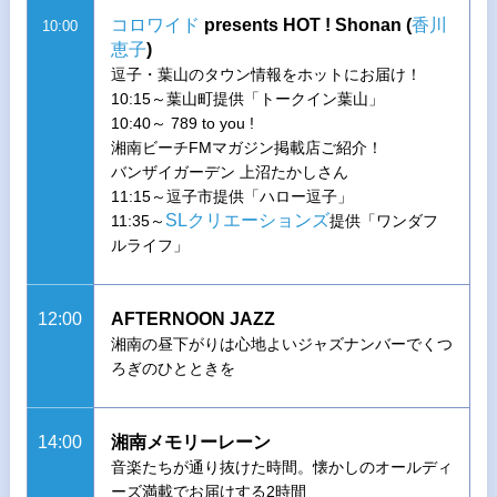
コロワイド
presents HOT ! Shonan (
香川
10:00
恵子
)
逗子・葉山のタウン情報をホットにお届け！
10:15～葉山町提供「トークイン葉山」
10:40～ 789 to you !
湘南ビーチFMマガジン掲載店ご紹介！
バンザイガーデン 上沼たかしさん
11:15～逗子市提供「ハロー逗子」
SLクリエーションズ
11:35～
提供「ワンダフ
ルライフ」
12:00
AFTERNOON JAZZ
湘南の昼下がりは心地よいジャズナンバーでくつ
ろぎのひとときを
14:00
湘南メモリーレーン
音楽たちが通り抜けた時間。懐かしのオールディ
ーズ満載でお届けする2時間