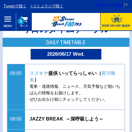
Select Language
▼
Tuneinで聴く
i-コミュラジで聴く
0
今日のタイムテーブル
DAILY TIMETABLE
2026/06/17 Wed.
06:00
スズキヤ
提供 いってらっしゃい（
府川唯
未
）
電車・道路情報、ニュース、天気予報など朝いち
ばんの情報をお届けします。
ぜひお出かけ前にチェックしてください。
08:00
JAZZY BREAK ～深呼吸しよう～