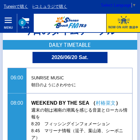
Select Language
▼
Tuneinで聴く
i-コミュラジで聴く
0
今日のタイムテーブル
DAILY TIMETABLE
2026/06/20 Sat.
06:00
SUNRISE MUSIC
朝日のようにさわやかに
08:00
WEEKEND BY THE SEA
（
村椿菜文
）
週末の朝は湘南の潮風を感じる音楽とローカル情
報を
8:20 フィッシングインフォメーション
8:45 マリーナ情報（逗子、葉山港、シーボニ
ア）