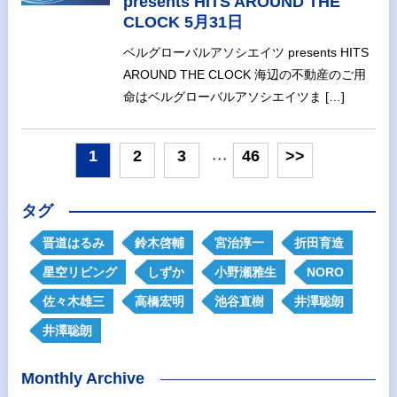
presents HITS AROUND THE
CLOCK 5月31日
ベルグローバルアソシエイツ presents HITS
AROUND THE CLOCK 海辺の不動産のご用
命はベルグローバルアソシエイツま […]
1
2
3
46
>>
・・・
タグ
晋道はるみ
鈴木啓輔
宮治淳一
折田育造
星空リビング
しずか
小野瀬雅生
NORO
佐々木雄三
高橋宏明
池谷直樹
井澤聡朗
井澤聡朗
Monthly Archive