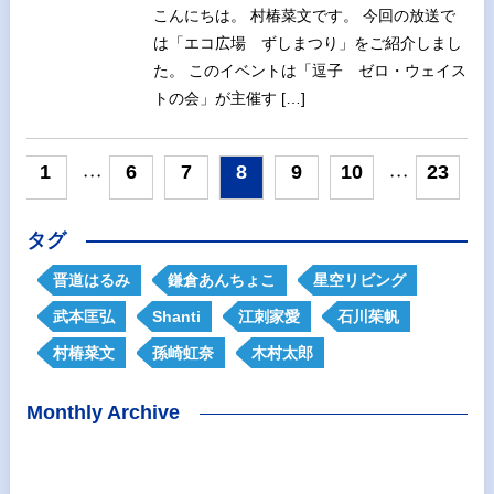
こんにちは。 村椿菜文です。 今回の放送で
は「エコ広場 ずしまつり」をご紹介しまし
た。 このイベントは「逗子 ゼロ・ウェイス
トの会」が主催す […]
<
1
6
7
8
9
10
23
>
・・・
・・・
タグ
晋道はるみ
鎌倉あんちょこ
星空リビング
武本匡弘
Shanti
江刺家愛
石川茱帆
村椿菜文
孫崎虹奈
木村太郎
Monthly Archive