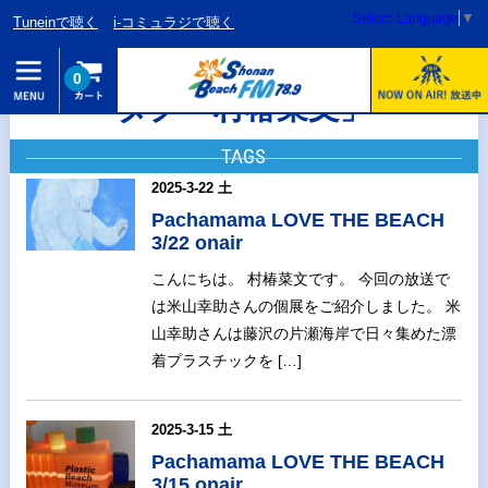
Select Language
▼
Tuneinで聴く
i-コミュラジで聴く
0
タグ「村椿菜文」
TAGS
2025-3-22 土
Pachamama LOVE THE BEACH
3/22 onair
こんにちは。 村椿菜文です。 今回の放送で
は米山幸助さんの個展をご紹介しました。 米
山幸助さんは藤沢の片瀬海岸で日々集めた漂
着プラスチックを […]
2025-3-15 土
Pachamama LOVE THE BEACH
3/15 onair