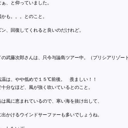
なぁ、と仰っていました。
因かも。。。とのこと。
ズン、回復してくれると良いのだけれど。
イの武藤次郎さんは、只今与論島ツアー中。（プリシアリゾー
気温は、やや低めで１５℃前後。 羨ましい！！
で十分なほど、風が強く吹いているとのこと。
島は風に恵まれているので、寒い海を抜け出して、
に出かけるウインドサーファーも多いでしょうね。