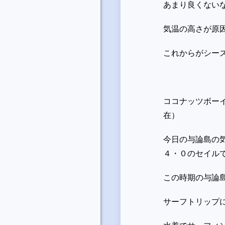
あまり良くない
気温の高さが原
これからがシー
ココナッツボー
在）
今日の与論島の
４・０のセイル
この時期の与論
サーフトリップ