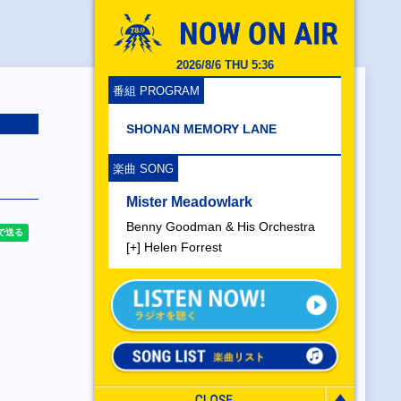
2026/8/6 THU 5:36
番組 PROGRAM
SHONAN MEMORY LANE
楽曲 SONG
Mister Meadowlark
Benny Goodman & His Orchestra
[+] Helen Forrest