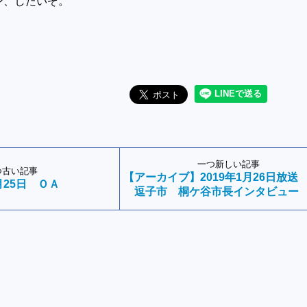
ン、したいぞ。
一つ新しい記事
つ古い記事
【アーカイブ】2019年1月26日放
月25日 ＯＡ
逗子市 桐ケ谷市長インタビュー