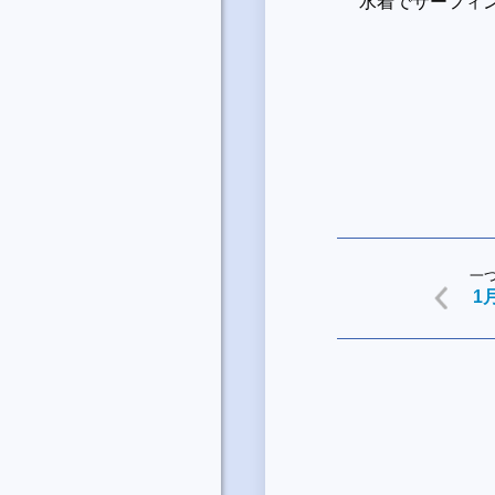
水着でサーフィ
一
1