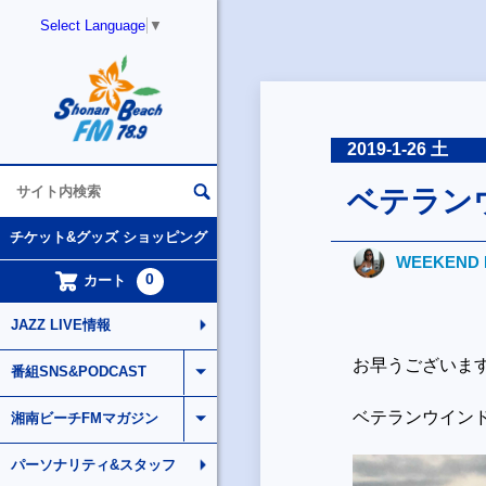
Select Language
▼
2019-1-26 土
ベテラン
チケット&グッズ ショッピング
WEEKEND 
0
カート
JAZZ LIVE情報
お早うございま
番組SNS&PODCAST
ベテランウイン
湘南ビーチFMマガジン
パーソナリティ&スタッフ