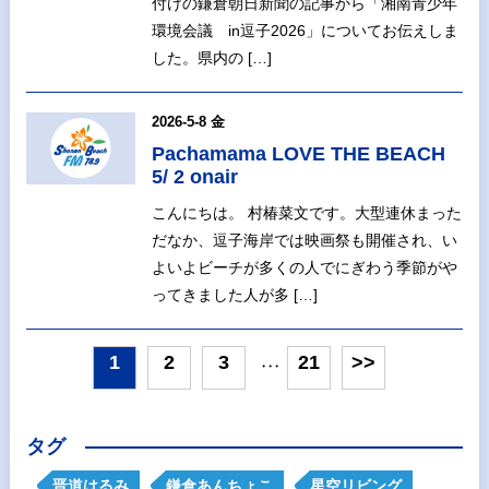
付けの鎌倉朝日新聞の記事から「湘南青少年
環境会議 in逗子2026」についてお伝えしま
した。県内の […]
2026-5-8 金
Pachamama LOVE THE BEACH
5/ 2 onair
こんにちは。 村椿菜文です。大型連休まった
だなか、逗子海岸では映画祭も開催され、い
よいよビーチが多くの人でにぎわう季節がや
ってきました人が多 […]
1
2
3
21
>>
・・・
タグ
晋道はるみ
鎌倉あんちょこ
星空リビング