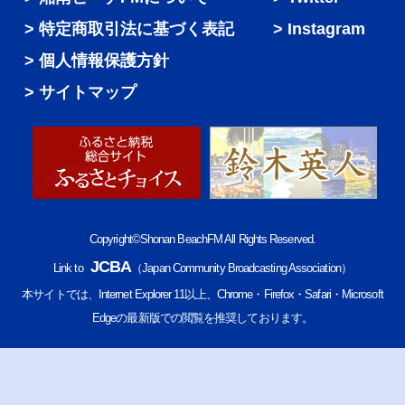
特定商取引法に基づく表記
Instagram
個人情報保護方針
サイトマップ
Copyright©Shonan BeachFM All Rights Reserved.
JCBA
Link to
（Japan Community Broadcasting Association）
本サイトでは、Internet Explorer 11以上、Chrome・Firefox・Safari・Microsoft
Edgeの最新版での閲覧を推奨しております。