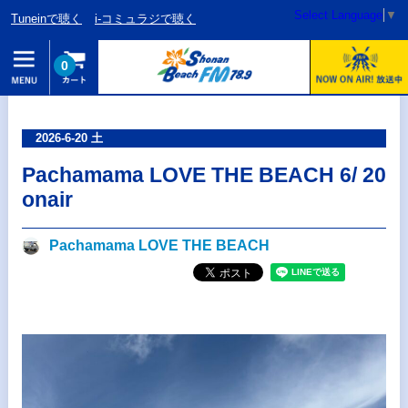
Select Language
▼
Tuneinで聴く
i-コミュラジで聴く
0
2026-6-20 土
Pachamama LOVE THE BEACH 6/ 20
onair
Pachamama LOVE THE BEACH