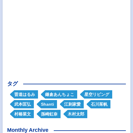
タグ
晋道はるみ
鎌倉あんちょこ
星空リビング
武本匡弘
Shanti
江刺家愛
石川茱帆
村椿菜文
孫崎虹奈
木村太郎
Monthly Archive