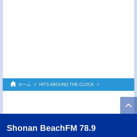
ホーム
HITS AROUND THE CLOCK
Shonan BeachFM 78.9