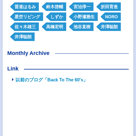
晋道はるみ
鈴木啓輔
宮治淳一
折田育造
星空リビング
しずか
小野瀬雅生
NORO
佐々木雄三
高橋宏明
池谷直樹
井澤聡朗
井澤聡朗
Monthly Archive
Link
以前のブログ「Back To The 60's」