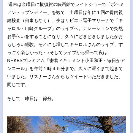
週末は金曜日に横須賀の映画館でレイトショーで「ボヘミ
アン・ラプソディー」を観て 土曜日は年に１回の胃内視
鏡検査（何事もなく）、夜はリビエラ逗子マリーナで「キ
ャロル・山崎グループ」のライブへ。ナレーションで突然
お手伝いをすることになり、久々にどきどきしましたがお
もしろい経験。それにも増してキャロルさんのライブ、す
っごく楽しかった～♪そしてライブから帰って夜は
NHKBSプレミアム「密着ドキュメント小田和正～毎日がア
ンコール」を午前１時４５分まで。久々に遅くまで起きて
いました。リスナーさんからもツイートいただきました、
同じです。
そして 昨日は 節分。