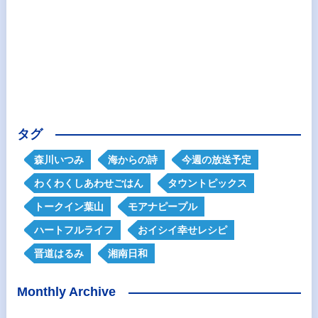
タグ
森川いつみ
海からの詩
今週の放送予定
わくわくしあわせごはん
タウントピックス
トークイン葉山
モアナピープル
ハートフルライフ
おイシイ幸せレシピ
晋道はるみ
湘南日和
Monthly Archive