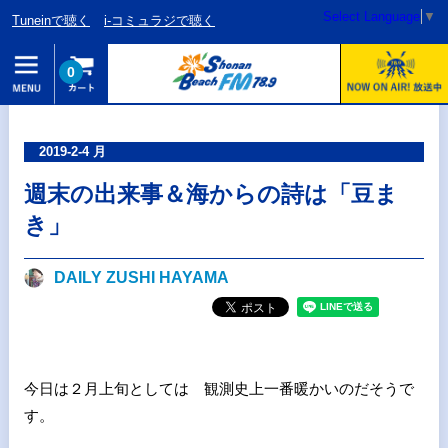
Select Language
▼
Tuneinで聴く
i-コミュラジで聴く
0
2019-2-4 月
週末の出来事＆海からの詩は「豆ま
き」
DAILY ZUSHI HAYAMA
今日は２月上旬としては 観測史上一番暖かいのだそうで
す。