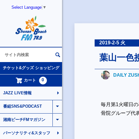
Select Language
▼
2019-2-5 火
葉山一色
チケット&グッズ ショッピング
DAILY ZUS
0
カート
JAZZ LIVE情報
毎月第1火曜日
番組SNS&PODCAST
骨院グループ代
湘南ビーチFMマガジン
パーソナリティ&スタッフ