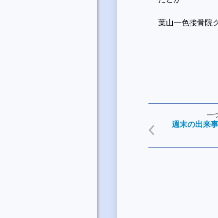
葉山一色接骨院
一
週末の出来