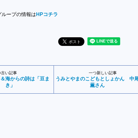
グループの情報は
HPコチラ
つ古い記事
一つ新しい記事
事＆海からの詩は「豆ま
うみとやまのこどもとしょかん 中
き」
薫さん