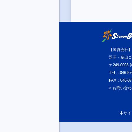
【運営会社】
逗子・葉山コ
〒249-000
TEL：046-87
FAX：046-87
> お問い合
本サイト