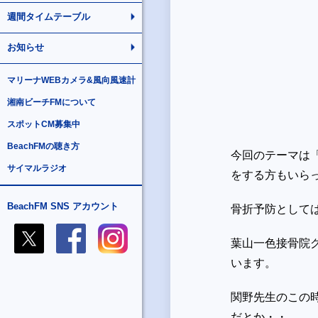
週間タイムテーブル
お知らせ
マリーナWEBカメラ&風向風速計
湘南ビーチFMについて
スポットCM募集中
BeachFMの聴き方
今回のテーマは
サイマルラジオ
をする方もいら
BeachFM SNS アカウント
骨折予防として
葉山一色接骨院
います。
関野先生のこの
だとか・・