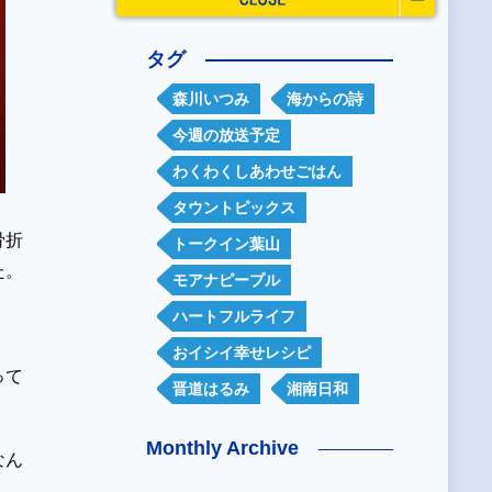
タグ
森川いつみ
海からの詩
今週の放送予定
わくわくしあわせごはん
タウントピックス
骨折
トークイン葉山
た。
モアナピープル
ハートフルライフ
おイシイ幸せレシピ
って
晋道はるみ
湘南日和
Monthly Archive
なん