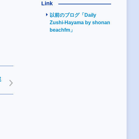
Link
以前のブログ「Daily
Zushi-Hayama by shonan
beachfm」
尾