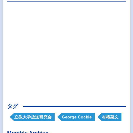
タグ
立教大学放送研究会
George Cockle
村椿菜文
Monthly Archive