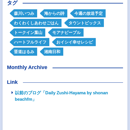
タグ
森川いつみ
海からの詩
今週の放送予定
わくわくしあわせごはん
タウントピックス
トークイン葉山
モアナピープル
ハートフルライフ
おイシイ幸せレシピ
晋道はるみ
湘南日和
Monthly Archive
Link
以前のブログ「Daily Zushi-Hayama by shonan
beachfm」