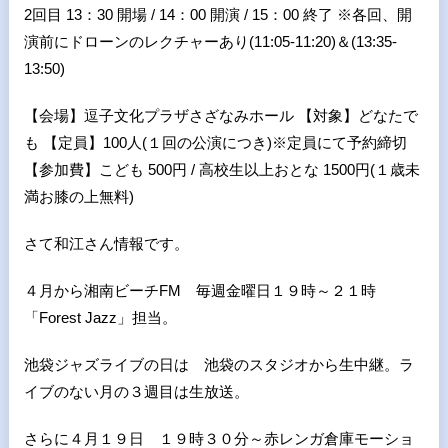
2回目 13：30 開場 / 14：00 開演 / 15：00 終了 ※各回、開
演前にドローンのレクチャーあり(11:05-11:20)＆(13:35-
13:50)
【会場】逗子文化プラザさざなみホール 【対象】どなたで
も 【定員】100人(１回の公演につき)※定員にて予約締切
【参加費】こども 500円 / 高校生以上おとな 1500円(１歳未
満お膝の上無料)
さて和江さん情報です。
４月から湘南ビーチFM 毎週金曜日１９時～２１時
「Forest Jazz」担当。
池袋ジャズライブの日は 池袋のスタジオから生中継。ラ
イブのない月の３週目は生放送。
さらに４月１９日 １９時３０分～赤レンガ倉庫モーショ