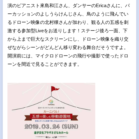
演のピアニスト來島和江さん、ダンサーのEricaさんに、パ
ーカッションのよしうらけんじさん、鳥のように飛んでい
るドローン映像の北村穣さんが加わり、観る人の五感を刺
激する参加型Liveをお送りします！ステージ後ろ一面、下
から上まで巨大なスクリーンにし、ドローン映像を織り交
ぜながらシーンがどんどん移り変わる舞台だそうですよ。
開演前には、マイクロドローンの飛行や撮影で使ったドロ
ーンを間近で見ることができます。