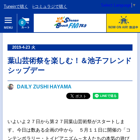
Select Language
▼
Tuneinで聴く
i-コミュラジで聴く
0
2019-4-23 火
葉山芸術祭を楽しむ！＆池子フレンド
シップデー
DAILY ZUSHI HAYAMA
いよいよ２７日から第２７回葉山芸術祭がスタートしま
す。今日は数ある企画の中から ５月１１日に開催の「コ
ンテンポラリー・トイピアニズム～大人たちの本気の遊び