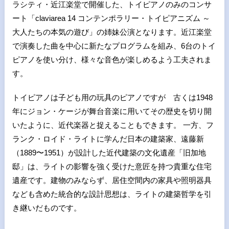
ラシティ・近江楽堂で開催した、トイピアノのみのコンサ
ート「claviarea 14 コンテンポラリー・トイピアニズム ～
大人たちの本気の遊び」の姉妹公演となります。近江楽堂
で演奏した曲を中心に新たなプログラムを組み、6台のトイ
ピアノを使い分け、様々な音色が楽しめるよう工夫されま
す。
トイピアノは子ども用の玩具のピアノですが 古くは1948
年にジョン・ケージが舞台音楽に用いてその歴史を切り開
いたように、近代楽器と捉えることもできます。 一方、フ
ランク・ロイド・ライトに学んだ日本の建築家、遠藤新
（1889〜1951）が設計した近代建築の文化遺産「旧加地
邸」は、ライトの影響を強く受けた意匠を持つ貴重な住宅
遺産です。建物のみならず、居住空間内の家具や照明器具
なども含めた統合的な設計思想は、ライトの建築哲学を引
き継いだものです。