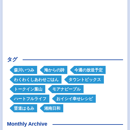
タグ
森川いつみ
海からの詩
今週の放送予定
わくわくしあわせごはん
タウントピックス
トークイン葉山
モアナピープル
ハートフルライフ
おイシイ幸せレシピ
晋道はるみ
湘南日和
Monthly Archive