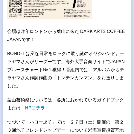
会場は昨年ロンドンから葉山に来た DARK ARTS COFFEE
JAPANです！
BOND-T は変な日常をロックに歌う謎のオヤジバンド。テ
ラヤマさんがリーダーです。海外大手音楽サイトでJAPAN
ブルースチャート№１獲得！番組内では アルバムからテ
ラヤマさん作詞作曲の「トンチンカンマン」をお送りしま
した。
葉山芸術祭については 各所におかれているガイドブック
または
HPコチラ
つづいて「ハロー逗子」では ２７日（土）開催の「第２
３回池子フレンドシップデー」について米海軍横須賀基地