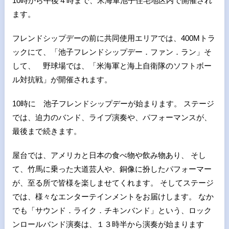
10時から午後４時まで、米海軍池子住宅地区内で開催され
ます。
フレンドシップデーの前に共同使用エリアでは、400Mトラ
ックにて、「池子フレンドシップデー．ファン．ラン」そ
して、 野球場では、「米海軍と海上自衛隊のソフトボー
ル対抗戦」が開催されます。
10時に 池子フレンドシップデーが始まります。 ステージ
では、迫力のバンド、ライブ演奏や、パフォーマンスが、
最後まで続きます。
屋台では、アメリカと日本の食べ物や飲み物あり、 そし
て、竹馬に乗った大道芸人や、銅像に扮したパフォーマー
が、至る所で皆様を楽しませてくれます。 そしてステージ
では、様々なエンターテインメントをお届けします。 なか
でも「サウンド．ライク．チキンバンド」という、ロック
ンロールバンド演奏は、１３時半から演奏が始まります