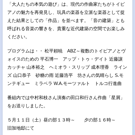
「大人たちの本気の遊び」は、現代の作曲家たちがトイピ
アノの魅力を再発見し、玩具の楽器を立派な楽器として捉
えた結果としての「作品」を並べます。「音の建築」とも
呼ばれる音楽の響きを、貴重な近代建築の空間でお楽しみ
ください。
プログラムは・・ 松平頼暁 ABZ～複数のトイピアノとヴ
ォイスのための 平石博一 アップ・トゥ・デイト 近藤譲
カッチャ 山本裕之 ヘミオラ・スリップ 成本理香 ライン
ズ 山口恭子 砂糖の雨 近藤浩平 坊さんの気晴らし S.モ
ンテギュー ミラベラ W.A.モーツァルト トルコ行進曲
番組内では中村和枝さん演奏の田口和行さん作曲「星屑」
をお送りしました。
５月１１日（土）昼の部１３時～ 夕の部１６時～
旧加地邸にて