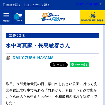
Select Language
▼
Tuneinで聴く
i-コミュラジで聴く
0
2019-5-2 木
水中写真家・長島敏春さん
DAILY ZUSHI HAYAMA
昨日、令和元年最初の日、葉山のしおさい公園に行って改
元奉祝記念行事でもある「竹あかり」も観ようと夕方出か
けたら雨のため中止とわかり、令和最初の残念な気持ちで
した・・