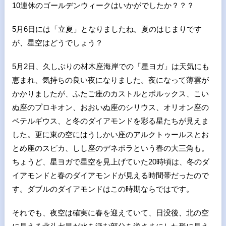
10連休のゴールデンウィークはいかがでしたか？？？
5月
6
日には「立夏」となりましたね。夏のはじまりです
が、星空はどうでしょう？
5月
2
日、久しぶりの材木座海岸での「星ヨガ」は天気にも
恵まれ、気持ちの良い夜になりました。夜になって薄雲が
かかりましたが、ふたご座のカストルとポルックス、こい
ぬ座のプロキオン、おおいぬ座のシリウス、オリオン座の
ベテルギウス、と冬のダイアモンドを彩る星たちが見えま
した。更に東の空にはうしかい座のアルクトゥールスとお
とめ座のスピカ、しし座のデネボラという春の大三角も。
ちょうど、星ヨガで星空を見上げていた
20
時頃は、冬のダ
イアモンドと春のダイアモンドが見える時間帯だったので
す。ダブルのダイアモンドはこの時期ならではです。
それでも、夜空は確実に春を迎えていて、日没後、北の空