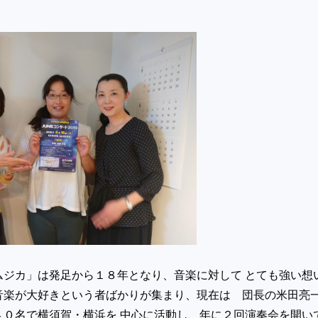
ムジカ」は発足から１８年となり、音楽に対して とても強い想
音楽が大好きという者ばかりが集まり、現在は 団長の米田亮
４０名で横須賀・横浜を 中心に活動し、年に２回演奏会を開い