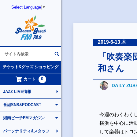
Select Language
▼
2019-6-13 木
「吹奏楽団
和さん
チケット&グッズ ショッピング
0
カート
DAILY ZUS
JAZZ LIVE情報
番組SNS&PODCAST
今週のわくわく
湘南ビーチFMマガジン
横浜を中心に活動
パーソナリティ&スタッフ
して楽器はトロ