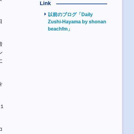
Link
以前のブログ「Daily
日
Zushi-Hayama by shonan
beachfm」
音
ン
に
を
時１
コ