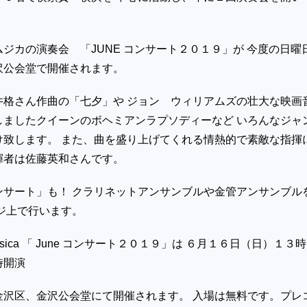
ジカの演奏会 「JUNE コンサート２０１９」が 今度の日曜
沢公会堂で開催されます。
井格さん作曲の「七夕」や ジョン ウィリアムズの壮大な映画
しましたクイーンのボヘミアンラプソディーなど いろんなジャ
け致します。 また、曲を盛り上げてくれる情熱的で素敵な指揮
揮者は佐藤英和さんです。
ンサート」も！ クラリネットアンサンブルや金管アンサンブル
ジ上で行います。
sica 「 June コンサート２０１９」は ６月１６日（日）１３
１４時開演
金沢区、金沢公会堂にて開催されます。 入場は無料です。プレ