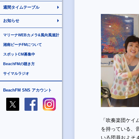
週間タイムテーブル
お知らせ
マリーナWEBカメラ&風向風速計
湘南ビーチFMについて
スポットCM募集中
BeachFMの聴き方
サイマルラジオ
BeachFM SNS アカウント
「吹奏楽団ケイ
を持っている、
いる団員およそ