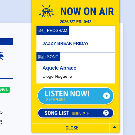
2026/8/7 FRI 0:42
番組 PROGRAM
JAZZY BREAK FRIDAY
美
楽曲 SONG
Aquele Abraco
Diogo Nogueira
や
そ