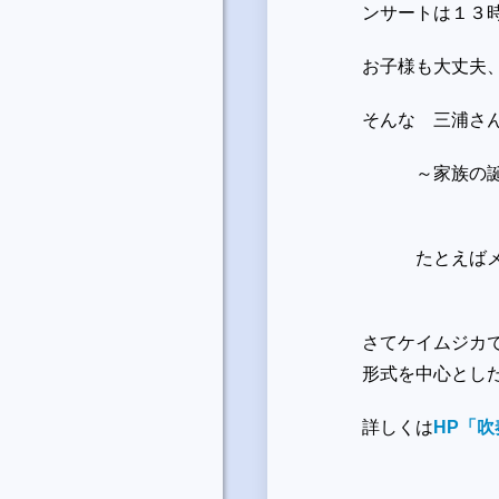
ンサートは１
お子様も大丈夫
そんな 三浦さ
～家族の誕生日
たとえばメニュ
さてケイムジカ
形式を中心とし
詳しくは
HP「