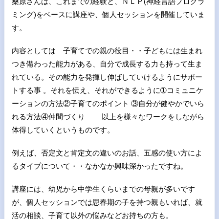
桑原さんは、これまでの経験と、ＮＬＰ(
神経言語プログラ
ミング)
をベースに講座や、個人セッションを開催していま
す。
内容としては 子育てでの親の役目・・子どもには生まれ
つき備わった能力がある、自分で成長する力も持って生ま
れている。その能力を発揮し伸ばしていけるようにサポー
トする事 。それを伝え、それができるように➀コミュニケ
ーションの方法②子育てのポイント ③自分が健やかでいら
れる方法④仲間づくり 以上を様々なワークをしながら
体得していくというものです。
例えば、否定文と肯定文の違いのお話、五感の使い方によ
るタイプについて・・なかなか興味深かったですね。
講座には、幼児から中学生くらいまでの母親が多いです
が、個人セッションでは思春期の子を持つ親もいれば、就
活の相談、子育て以外の悩みなどお持ちの方も。