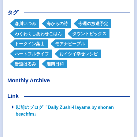
タグ
森川いつみ
海からの詩
今週の放送予定
わくわくしあわせごはん
タウントピックス
トークイン葉山
モアナピープル
ハートフルライフ
おイシイ幸せレシピ
晋道はるみ
湘南日和
Monthly Archive
Link
以前のブログ「Daily Zushi-Hayama by shonan
beachfm」