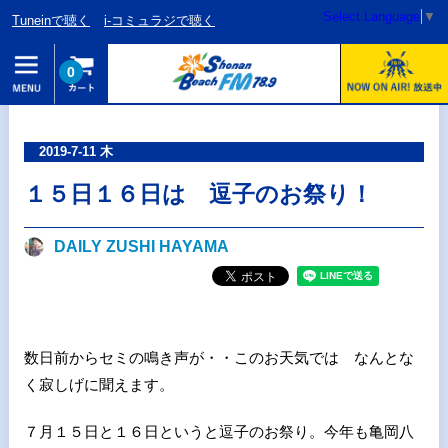
Select Language
▼
Tuneinで聴く
i-コミュラジで聴く
0
2019-7-11 木
１５日１６日は 逗子のお祭り！
DAILY ZUSHI HAYAMA
数日前からセミの鳴き声が・・このお天気では なんとな
く寂しげに聞えます。
７月１５日と１６日というと逗子のお祭り。今年も亀岡八