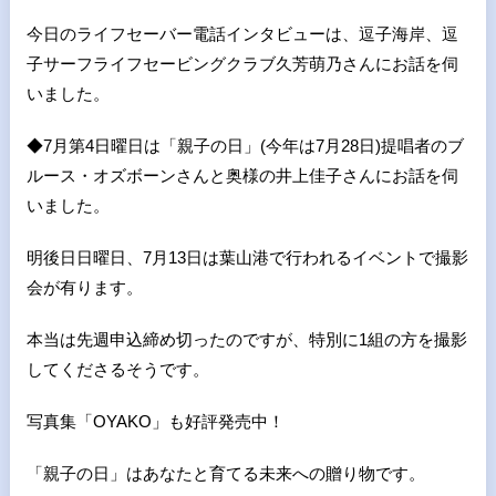
今日のライフセーバー電話インタビューは、逗子海岸、逗
子サーフライフセービングクラブ久芳萌乃さんにお話を伺
いました。
◆7月第
4
日曜日は「親子の日」
(
今年は
7
月
28
日
)
提唱者のブ
ルース・オズボーンさんと奥様の井上佳子さんにお話を伺
いました。
明後日日曜日、7月13日は葉山港で行われるイベントで撮影
会が有ります。
本当は先週申込締め切ったのですが、特別に1組の方を撮影
してくださるそうです。
写真集「OYAKO」も好評発売中！
「親子の日」はあなたと育てる未来への贈り物です。