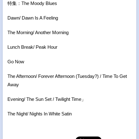
特集：
The Moody Blues
Dawn/ Dawn Is A Feeling
The Morning/ Another Morning
Lunch Break/ Peak Hour
Go Now
The Afternoon/ Forever Afternoon (Tuesday?) / Time To Get
Away
Evening/ The Sun Set / Twilight Time
」
The Night/ Nights In White Satin