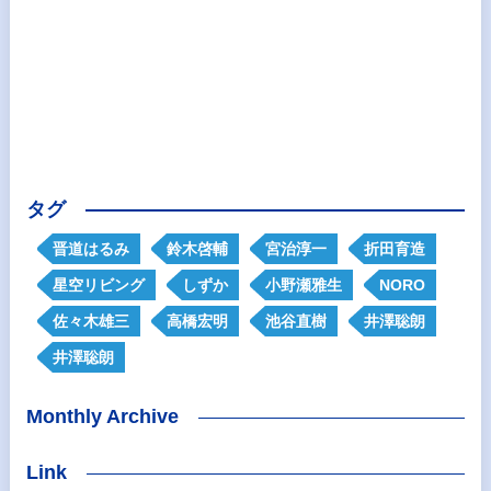
タグ
晋道はるみ
鈴木啓輔
宮治淳一
折田育造
星空リビング
しずか
小野瀬雅生
NORO
佐々木雄三
高橋宏明
池谷直樹
井澤聡朗
井澤聡朗
Monthly Archive
Link