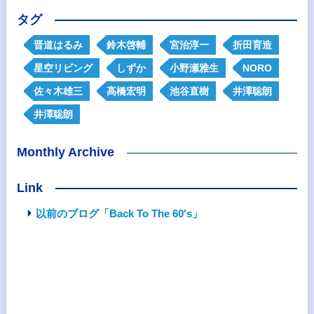
タグ
晋道はるみ
鈴木啓輔
宮治淳一
折田育造
星空リビング
しずか
小野瀬雅生
NORO
佐々木雄三
高橋宏明
池谷直樹
井澤聡朗
井澤聡朗
Monthly Archive
Link
以前のブログ「Back To The 60's」