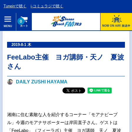
Tuneinで聴く
i-コミュラジで聴く
0
2019-8-1 木
FeeLabo主催 ヨガ講師・天ノ 夏波
さん
DAILY ZUSHI HAYAMA
湘南に住む素敵な人を紹介するコーナー「モアナピープ
ル」今週のモアナサポーターは岸田直子さん。ゲストは
「FeeLabo」（フィーラボ）
主催 ヨガ講師 天ノ 夏波