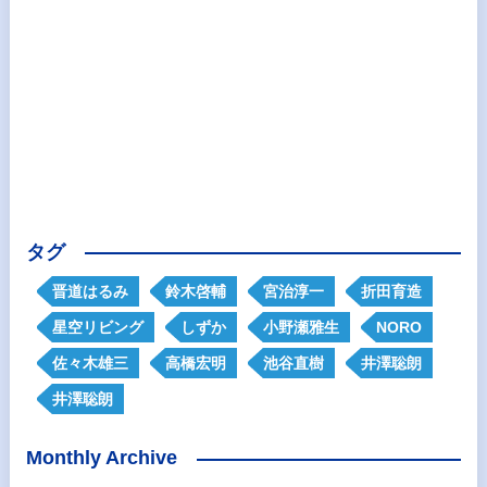
タグ
晋道はるみ
鈴木啓輔
宮治淳一
折田育造
星空リビング
しずか
小野瀬雅生
NORO
佐々木雄三
高橋宏明
池谷直樹
井澤聡朗
井澤聡朗
Monthly Archive