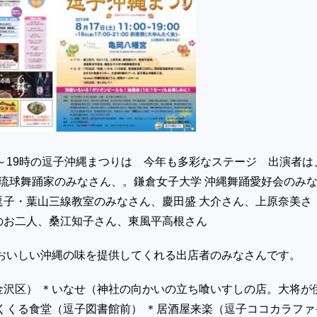
時～19時の逗子沖縄まつりは 今年も多彩なステージ 出演者は
 琉球舞踊家のみなさん、。鎌倉女子大学 沖縄舞踊愛好会のみ
逗子・葉山三線教室のみなさん、慶田盛 大介さん、上原奈美さ
のお二人、桑江知子さん、東風平高根さん
、おいしい沖縄の味を提供してくれる出店者のみなさんです。
金沢区） ＊いなせ（神社の向かいの立ち喰いすしの店。大将が
くくる食堂（逗子図書館前） ＊居酒屋来楽（逗子ココカラファ