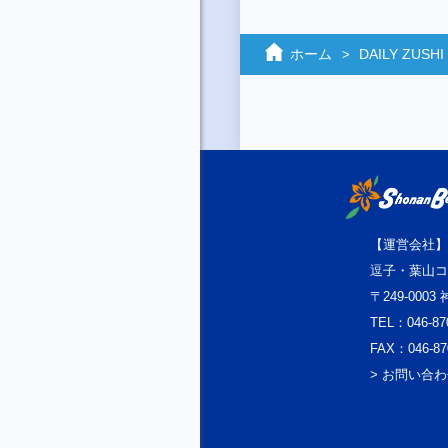
ホーム
DAILY ZUSHI
【運営会社】
逗子・葉山コ
〒249-000
TEL：046-87
FAX：046-87
> お問い合