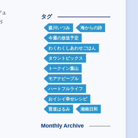
デュ
タグ
お
森川いつみ
海からの詩
今週の放送予定
わくわくしあわせごはん
タウントピックス
トークイン葉山
モアナピープル
ハートフルライフ
おイシイ幸せレシピ
晋道はるみ
湘南日和
Monthly Archive