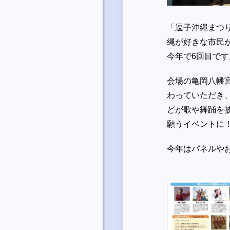
「逗子沖縄まつ
縄が好きな市民が
今年で6回目です
会場の亀岡八幡
わっていただき
どが歌や舞踊を
願うイベントに
今年はパネルや