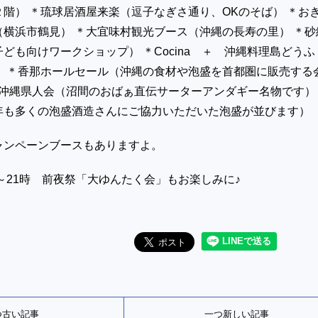
階） ＊琉球居酒屋来楽（逗子なぎさ通り、OKのそば） ＊お
横浜市鶴見） ＊大宜味村観光ブース（沖縄の長寿の里） ＊砂
子ども向けワークショップ） ＊Cocina ＋ 沖縄料理島どうふ
） ＊香那ホールセール（沖縄の食材や泡盛を首都圏に販売する
山沖縄県人会（沼間のおばぁ直伝サーターアンダギー名物です）
年も多くの泡盛酒造さんにご協力いただいた泡盛が並びます）
ャンペーンブースもありますよ。
時～21時 前夜祭「大ゆんたく会」もお楽しみに♪
つ古い記事
一つ新しい記事