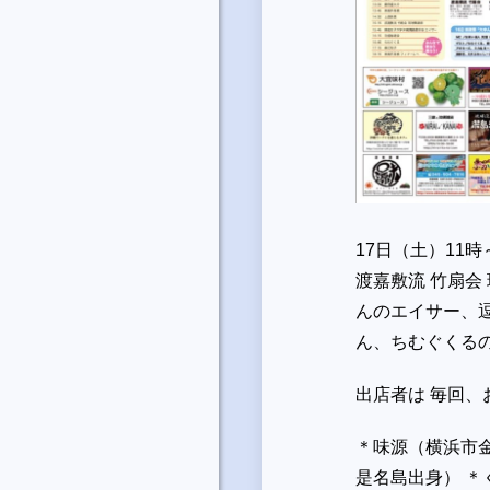
17日（土）11
渡嘉敷流 竹扇会
んのエイサー、
ん、ちむぐくる
出店者は 毎回
＊味源（横浜市
是名島出身） ＊