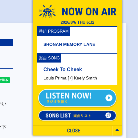
2026/8/6 THU 6:32
番組 PROGRAM
SHONAN MEMORY LANE
楽曲 SONG
Cheek To Cheek
Louis Prima [+] Keely Smith
がい
。
け下