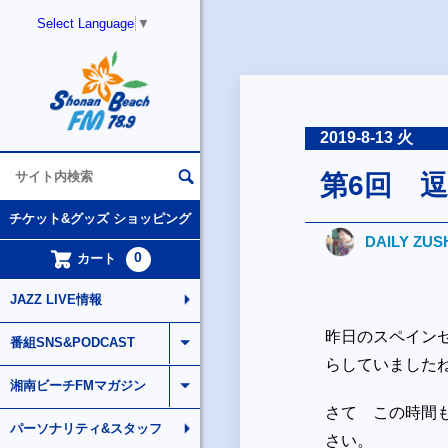
Select Language
▼
2019-8-13 火
第6回 
チケット&グッズ ショッピング
DAILY ZUS
0
カート
JAZZ LIVE情報
昨日のスペイン
番組SNS&PODCAST
らしていました
湘南ビーチFMマガジン
さて この時間
パーソナリティ&スタッフ
さい。