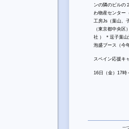
ンの隣のビルの２
わ物産センター（
工房Js（葉山。
（東京都中央区
社 ） ＊逗子葉
泡盛ブース（今
スペイン応援キ
16日（金）17
一