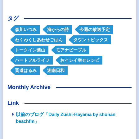
タグ
森川いつみ
海からの詩
今週の放送予定
わくわくしあわせごはん
タウントピックス
トークイン葉山
モアナピープル
ハートフルライフ
おイシイ幸せレシピ
晋道はるみ
湘南日和
Monthly Archive
Link
以前のブログ「Daily Zushi-Hayama by shonan
beachfm」