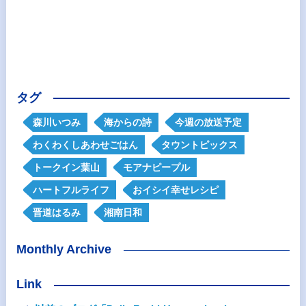
タグ
森川いつみ
海からの詩
今週の放送予定
わくわくしあわせごはん
タウントピックス
トークイン葉山
モアナピープル
ハートフルライフ
おイシイ幸せレシピ
晋道はるみ
湘南日和
Monthly Archive
Link