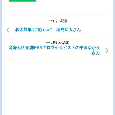
一つ古い記事
和太鼓集団”彩-sai-” 塩見岳大さん
一つ新しい記事
産婦人科専属IFPAアロマセラピストの平田ゆかり
さん