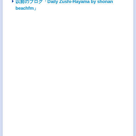
以前のブログ「Daily Zushi-Hayama by shonan
beachfm」