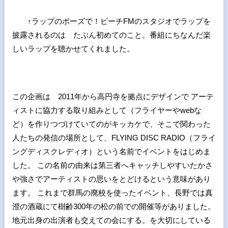
↑ラップのポーズで！ビーチFMのスタジオでラップを
披露されるのは たぶん初めてのこと。番組にちなんだ楽
しいラップを聴かせてくれました。
この企画は 2011年から高円寺を拠点にデザインで アーテ
ィストに協力する取り組みとして（フライヤーやwebな
ど）を作りつづけていてのがキッカケで、そこで関わった
人たちの発信の場所として、FLYING DISC RADIO（フライ
ングディスクレディオ）という名前でイベントをはじめま
した。 この名前の由来は第三者へキャッチしやすいたかさ
や強さでアーティストの思いをとどけるという意味があり
ます。 これまで群馬の廃校を使ったイベント、長野では真
澄の酒蔵にて樹齢300年の松の前での開催等がありました。
地元出身の出演者も交えての会にする。を大切にしている