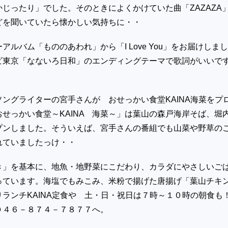
じったり」でした。そのときによくかけていた曲「ZAZAZA
どを聞いていたら懐かしい気持ちに・・
アルバム「もののあわれ」から「I Love You」をお届けしまし
ビ東京「なないろ日和」のエンディングテーマで歌詞がいいで
ングライターの宮手さんが おせっかい食堂KAINA海菜をプ
せっかい食堂～KAINA 海菜～」は葉山の森戸海岸そば、堀
プンしました。そういえば、宮手さんの番組でも山菜や野草の
れていましたっけ・・
き」を基本に、地魚・地野菜にこだわり、カラダにやさしいご
っています。海塩でもみこみ、米粉で揚げた唐揚げ「葉山チキ
ランチKAINA定食や 土・日・祝日は７時～１０時の朝食も
０４６－８７４－７８７７へ。