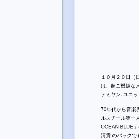
１０月２０日（日）
は、超ご機嫌なメ
テミヤン. ユ
70年代から音
ルスチール第一人
OCEAN BLU
清貴 のバックで