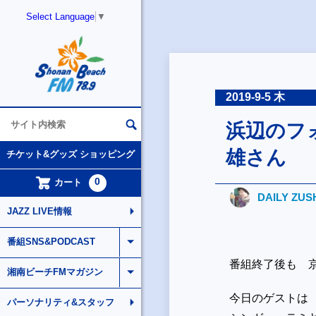
Select Language
▼
2019-9-5 木
浜辺のフ
雄さん
チケット&グッズ ショッピング
0
カート
DAILY ZUS
JAZZ LIVE情報
番組SNS&PODCAST
番組終了後も 
湘南ビーチFMマガジン
今日のゲストは
パーソナリティ&スタッフ