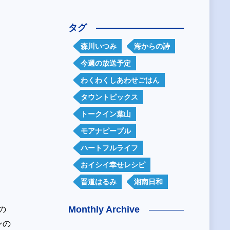
タグ
森川いつみ
海からの詩
今週の放送予定
わくわくしあわせごはん
タウントピックス
トークイン葉山
モアナピープル
ハートフルライフ
おイシイ幸せレシピ
晋道はるみ
湘南日和
Monthly Archive
の
ンの