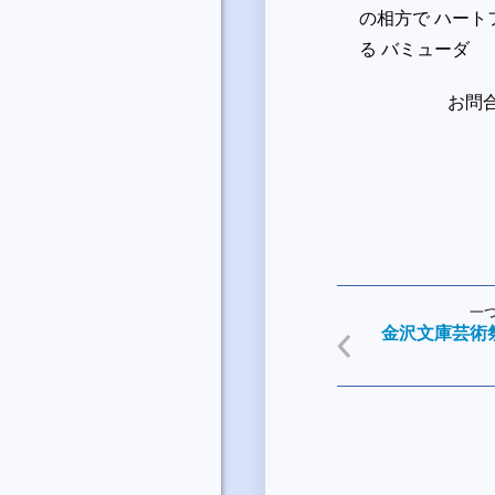
の相方で ハート
る バミューダ
お問合せは 
一
金沢文庫芸術