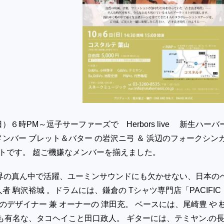
６時PM～逗子サーファーズで Herbors live 新生ハーバ
ンバー ブレット＆バター の岩沢ニ弓 ＆ 浜辺のフォークシン
ニットです。 超ご機嫌なメンバーを揃えました。
楽界の真ん中で活躍、ユーミンサウンドにも欠かせない、日本の
者 駒沢裕城 。ドラムには、鎌倉の Tシャツ専門店「PACIFIC
E」のデザイナー 兼 オーナーの 津田充。 ベースには、尾崎豊 や 
も有名な、タコヘイこと田口政人。 ギターには、テミヤン.の