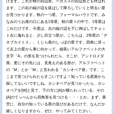
けます。これが秋の四辺形。ペガススの四辺形とも呼ばれ
ます。この右の縦の辺を延ばして降ろしていくと明るい星
が見つかります。秋の一つ星、フォーマルハウトです。み
なみのうお座の口にある
1
等星。秋の星々の中で、
1
等星は
これだけです。今度は、左の縦の辺を下に伸ばしてチョッ
ト左に逸れると、少し目立つ星が。こちらは、
2
等星の「デ
ネブカイトス」。くじら座のしっぽの星です。四角に戻っ
て左上の星から東に向かって、細長いアルファベットの大
文字「
A
」の形を見つけられたら、そこが、アンドロメダ
座。更にその先には、見覚えのある形が。アルファベット
の「
M
」とか「
W
」と言われる「カシオペア座」です。こ
こまで見つけられたらすごいですよ！知っている星座から
探してもいいですしね。カシオペアが見つかったら、カシ
オペアを
[W]
と見て、下の方に
[A]
が横たわっている。その
[A]
のてっぺんから四角形を見つける・・・とか。まず、夜
空に、自分の知っている星の並びがあるだけで、なんだか
嬉しくなりますから、ぜひ、やってみてください。