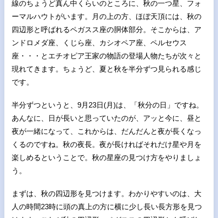
線のちょうど真ん中くらいのところに、秋の一つ星、フォ
ーマルハウトがいます。月の上の方、ほぼ天頂には、秋の
四辺形と呼ばれるペガスス座の胴体部分。そこからは、ア
ンドロメダ座、くじら座、カシオペア座、ペルセウス
座・・・とエチオピア王家の物語の登場人物たちが次々と
現れてきます。ちょうど、夏と秋を半分ずつ見られる感じ
です。
半分ずつというと、
9
月
23
日
(
月
)
は、「秋分の日」ですね。
あんなに、日が長いと思っていたのが、アッと今に、昼と
夜が一緒になって、これからは、だんだんと夜が長くなっ
くるのですね。秋の夜長。夜が長ければそれだけ星や月を
楽しめるということで。秋の星座の見つけ方をやりましょ
う。
まずは、秋の四辺形を見つけます。わかりやすいのは、大
人の時間
23
時に頭の真上の方に横に少し長い長方形を見つ