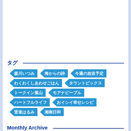
タグ
森川いつみ
海からの詩
今週の放送予定
わくわくしあわせごはん
タウントピックス
トークイン葉山
モアナピープル
ハートフルライフ
おイシイ幸せレシピ
晋道はるみ
湘南日和
Monthly Archive