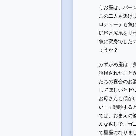
うお座は、パー
この二人も逃げ
ロディーテも魚
尻尾と尻尾をリ
魚に変身でした
ょうか？
みずがめ座は、
誘拐されたこと
たちの宴会のお
してほしいとゼ
お母さんも僕が
い！」懇願する
では、おまえの
んな返しで、ガ
て星座になりま