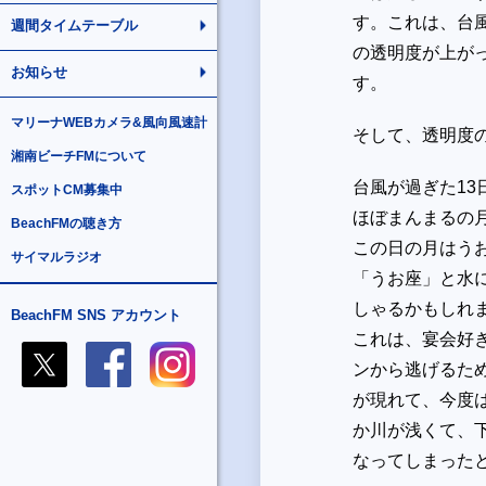
す。これは、台
週間タイムテーブル
の透明度が上が
お知らせ
す。
マリーナWEBカメラ&風向風速計
そして、透明度
湘南ビーチFMについて
台風が過ぎた
13
スポットCM募集中
ほぼまんまるの
BeachFMの聴き方
この日の月はう
サイマルラジオ
「うお座」と水
しゃるかもしれ
BeachFM SNS アカウント
これは、宴会好
ンから逃げるた
が現れて、今度
か川が浅くて、
なってしまった