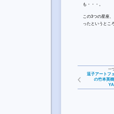
も・・・。
この
3
つの星座、
ったというとこ
一
逗子アートフェ
の竹本英
Y