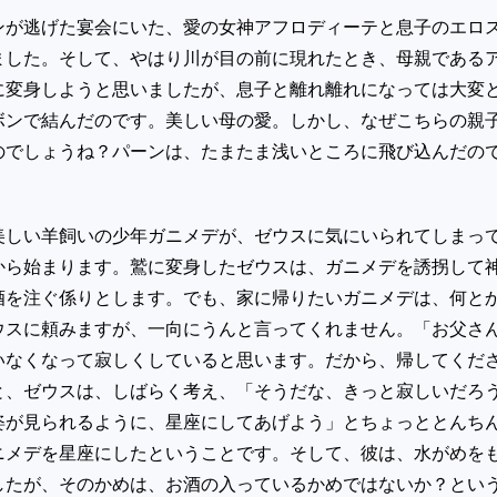
ンが逃げた宴会にいた、愛の女神アフロディーテと息子のエロ
ました。そして、やはり川が目の前に現れたとき、母親である
に変身しようと思いましたが、息子と離れ離れになっては大変
ボンで結んだのです。美しい母の愛。しかし、なぜこちらの親
のでしょうね？パーンは、たまたま浅いところに飛び込んだの
美しい羊飼いの少年ガニメデが、ゼウスに気にいられてしまっ
から始まります。鷲に変身したゼウスは、ガニメデを誘拐して
酒を注ぐ係りとします。でも、家に帰りたいガニメデは、何と
ウスに頼みますが、一向にうんと言ってくれません。「お父さ
いなくなって寂しくしていると思います。だから、帰してくだ
と、ゼウスは、しばらく考え、「そうだな、きっと寂しいだろ
姿が見られるように、星座にしてあげよう」とちょっととんち
ニメデを星座にしたということです。そして、彼は、水がめを
したが、そのかめは、お酒の入っているかめではないか？とい