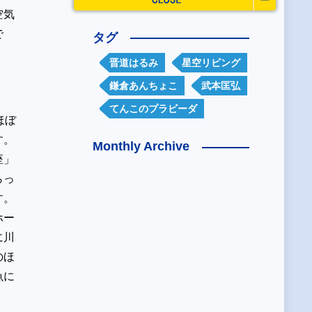
空気
で
タグ
晋道はるみ
星空リビング
鎌倉あんちょこ
武本匡弘
てんこのプラビーダ
ほぼ
す。
Monthly Archive
座」
らっ
す。
ホー
に川
のほ
魚に