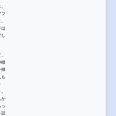
ス。
アフ
と、
子は
でし
て、
神様
か帰
んも
さ
う。
んか
もっ
う話