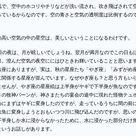
風で、空中のホコリやチリなどが洗い流され、吹き飛ばされて
っているからなのです。空の青さと空気の透明度は比例するの
の高い空気の中の星空は、美しいということになるわけです。
日の夜は、月が眩しいでしょうね。翌月が満月なのでこの日も
月。澄んだ空気の夜空ににはひときわ輝いていることと思いま
お座にありますが、実は、秋の星座たち「やぎ座」「みずがめ
に関係する星座が並んでいます。なぜやぎ座も？と思う方もい
ませんが、やぎ座の星座絵は上半身がヤギで下半身が魚なので
きの牧神パーンが、神さまたちの宴会の途中に現れた怪物テュ
めにまずはヤギに変身したのですが、走っているうちに間の前
は魚に変身しようとおもいつつ川に飛び込んだのですが、思い
下半身しか水に浸からなかったために、水に浸かった部分だけ
というお話しがあります。