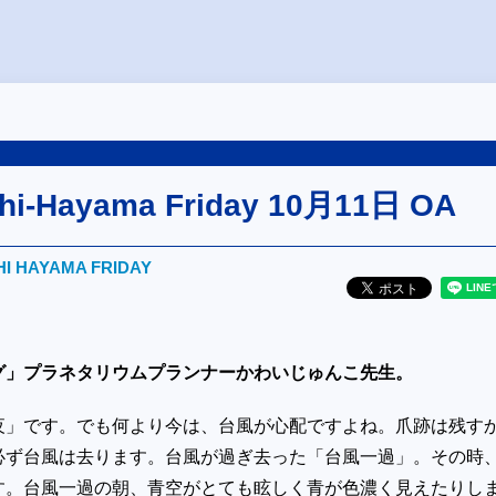
shi-Hayama Friday 10月11日 OA
HI HAYAMA FRIDAY
グ」プラネタリウムプランナーかわいじゅんこ先生。
夜」です。でも何より今は、台風が心配ですよね。爪跡は残す
必ず台風は去ります。台風が過ぎ去った「台風一過」。その時
す。台風一過の朝、青空がとても眩しく青が色濃く見えたりし