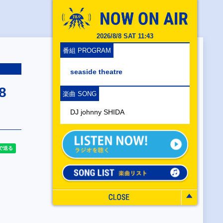
2026/8/8 SAT 11:43
番組 PROGRAM
seaside theatre
8
楽曲 SONG
DJ johnny SHIDA