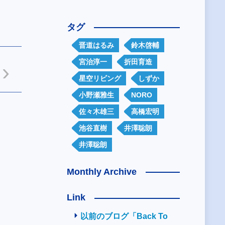
タグ
晋道はるみ
鈴木啓輔
宮治淳一
折田育造
星空リビング
しずか
小野瀬雅生
NORO
佐々木雄三
高橋宏明
池谷直樹
井澤聡朗
井澤聡朗
Monthly Archive
Link
以前のブログ「Back To