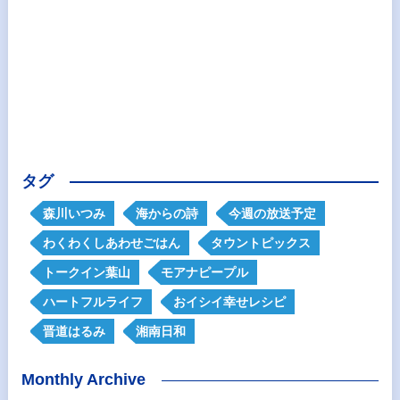
タグ
森川いつみ
海からの詩
今週の放送予定
わくわくしあわせごはん
タウントピックス
トークイン葉山
モアナピープル
ハートフルライフ
おイシイ幸せレシピ
晋道はるみ
湘南日和
Monthly Archive