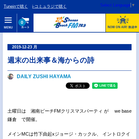
Select Language
▼
Tuneinで聴く
i-コミュラジで聴く
0
2019-12-23 月
週末の出来事＆海からの詩
DAILY ZUSHI HAYAMA
土曜日は 湘南ビーチFMクリスマスパーティ が we base
鎌倉 で開催。
メインMCは竹下由起xジョージ・カックル、 イントロクイ