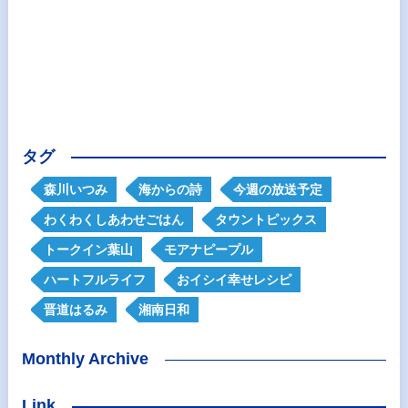
タグ
森川いつみ
海からの詩
今週の放送予定
わくわくしあわせごはん
タウントピックス
トークイン葉山
モアナピープル
ハートフルライフ
おイシイ幸せレシピ
晋道はるみ
湘南日和
Monthly Archive
Link