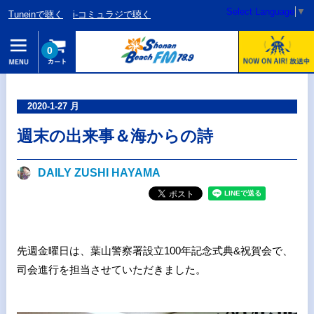
Select Language
▼
Tuneinで聴く
i-コミュラジで聴く
0
2020-1-27 月
週末の出来事＆海からの詩
DAILY ZUSHI HAYAMA
先週金曜日は、葉山警察署設立100年記念式典&祝賀会で、
司会進行を担当させていただきました。