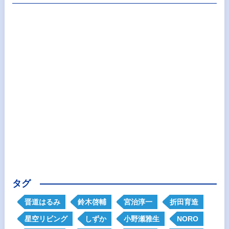
タグ
晋道はるみ
鈴木啓輔
宮治淳一
折田育造
星空リビング
しずか
小野瀬雅生
NORO