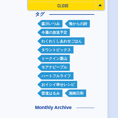
タグ
森川いつみ
海からの詩
今週の放送予定
わくわくしあわせごはん
タウントピックス
トークイン葉山
モアナピープル
ハートフルライフ
おイシイ幸せレシピ
晋道はるみ
湘南日和
Monthly Archive