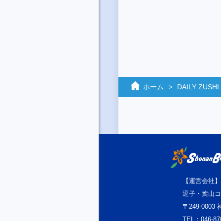
ホーム
DAILY ZUSHI
【運営会社】
逗子・葉山コ
〒249-000
TEL：046-87