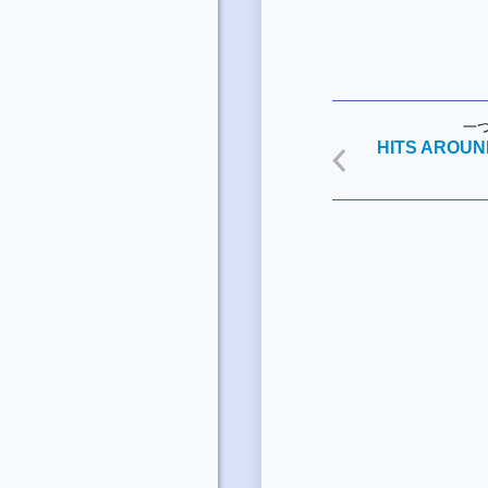
一
HITS AROU