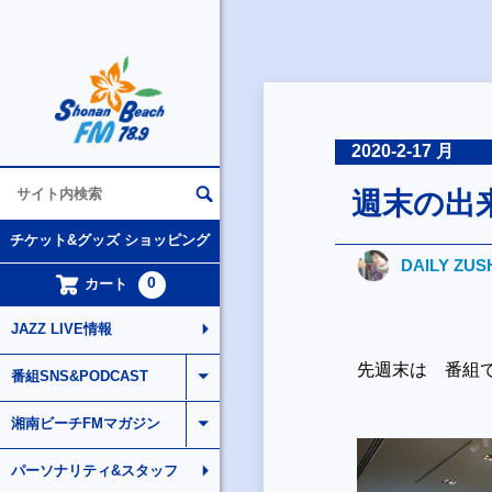
2020-2-17 月
週末の出
チケット&グッズ ショッピング
DAILY ZUS
0
カート
JAZZ LIVE情報
先週末は 番組
番組SNS&PODCAST
湘南ビーチFMマガジン
パーソナリティ&スタッフ