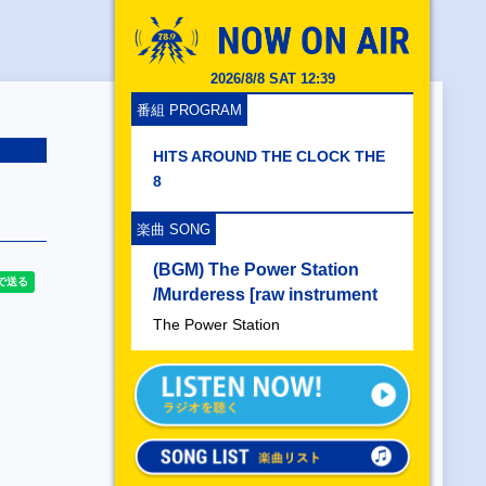
2026/8/8 SAT 12:39
番組 PROGRAM
HITS AROUND THE CLOCK THE
8
楽曲 SONG
(BGM) The Power Station
/Murderess [raw instrument
The Power Station