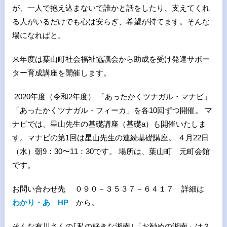
が、一人で抱え込まないで誰かと話をしたり、支えてくれ
る人がいるだけでも心は安らぎ、希望が持てます。そんな
場になればと。
来年度は葉山町社会福祉協議会から助成を受け発達サポー
ター育成講座を開催します。
2020年度（令和2年度） 「あったかくツナガル・マナビ」
「あったかくツナガル・フィーカ」を各10回ずつ開催。 マ
ナビでは、星山先生の基礎講座（基礎a）も開催いたしま
す。マナビの第1回は星山先生の連続基礎講座。 ４月22日
（水）朝9：30〜11：30です。 場所は、葉山町 元町会館
です。 ︎
お問い合わせ先 ０９０－３５３７－６４１７ 詳細は
わかり・あ HP
から。
そんな有川さんの｢私の好きな湘南｣「お勧めの湘南」は？