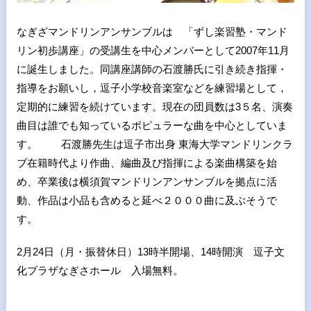
なぎざマンドリンアンサンブルは 「ずし楽習塾・マンド
リン初歩講座」の受講生を中心メンバーとして2007年11月
に誕生しました。同講座講師の石渡勝氏に引き続き指揮・
指導をお願いし，逗子小学校音楽室などを練習場として，
定期的に練習を続けています。現在の団員数は3５名、演奏
曲目は誰でも知っているポピュラーな曲を中心としていま
す。 石渡勝先生は逗子市出身 東海大学マンドリンクラ
ブ在籍時代より作曲、編曲及び指揮による楽曲構築を始
め、卒業後は横須賀マンドリンアンサンブルを拠点に活
動、作品は小品も含めると延べ２０００曲に及ぶそうで
す。
2月24日（月・振替休日）13時半開場、14時開演 逗子文
化プラザなぎさホール 入場無料。