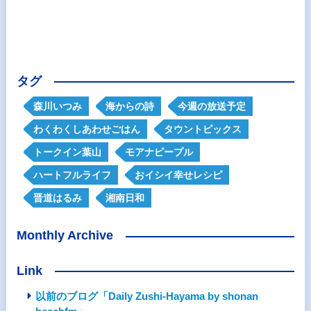
タグ
森川いつみ
海からの詩
今週の放送予定
わくわくしあわせごはん
タウントピックス
トークイン葉山
モアナピープル
ハートフルライフ
おイシイ幸せレシピ
晋道はるみ
湘南日和
Monthly Archive
Link
以前のブログ「Daily Zushi-Hayama by shonan