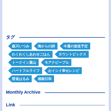
タグ
森川いつみ
海からの詩
今週の放送予定
わくわくしあわせごはん
タウントピックス
トークイン葉山
モアナピープル
ハートフルライフ
おイシイ幸せレシピ
晋道はるみ
湘南日和
Monthly Archive
Link