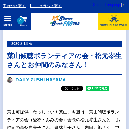
Select Language
▼
Tuneinで聴く
i-コミュラジで聴く
0
2020-2-18 火
葉山傾聴ボランティアの会・松元岑生
さんとお仲間のみなさん！
DAILY ZUSHI HAYAMA
葉山町提供「わっしょい！葉山」今週は 葉山傾聴ボラン
ティアの会（愛称・みみの会）会長の松元岑生さんと お
仲間の高梨恵美子さん、倉林邦子さん、内田五郎さん、中