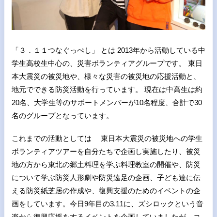
「３．１１つなぐっぺし」 とは 2013年から活動している中
学生高校生中心の、災害ボランティアグループです。 東日
本大震災の被災地や、様々な災害の被災地の応援活動と、
地元でできる防災活動を行っています。 現在は中高生は約
20名、大学生等のサポートメンバーが10名程度、合計で30
名のグループとなっています。
これまでの活動としては 東日本大震災の被災地への学生
ボランティアツアーを自分たちで企画し実施したり、被災
地の方から東北の郷土料理を学ぶ料理教室の開催や、防災
について学ぶ防災人形劇や防災遠足の企画、子ども達に伝
える防災紙芝居の作成や、復興支援のためのイベントの企
画をしています。今日9年目の3.11に、ズシロックという音
楽から復興応援をするイベントを企画していましたが、コ