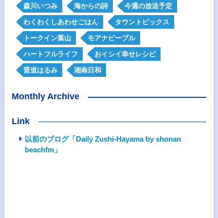
森川いつみ
海からの詩
今週の放送予定
わくわくしあわせごはん
タウントピックス
トークイン葉山
モアナピープル
ハートフルライフ
おイシイ幸せレシピ
晋道はるみ
湘南日和
Monthly Archive
Link
以前のブログ「Daily Zushi-Hayama by shonan
beachfm」