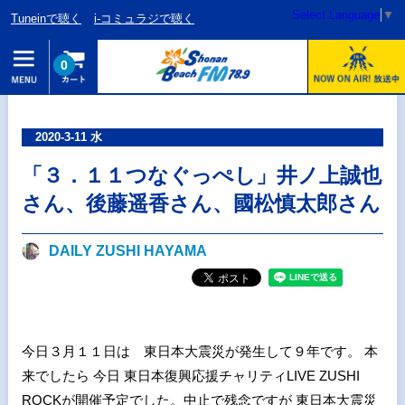
Select Language
▼
Tuneinで聴く
i-コミュラジで聴く
0
2020-3-11 水
「３．１１つなぐっぺし」井ノ上誠也
さん、後藤遥香さん、國松慎太郎さん
DAILY ZUSHI HAYAMA
今日３月１１日は 東日本大震災が発生して９年です。 本
来でしたら 今日 東日本復興応援チャリティLIVE ZUSHI
ROCKが開催予定でした。中止で残念ですが 東日本大震災