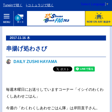
Select Language
▼
Tuneinで聴く
i-コミュラジで聴く
0
2017-11-16 木
串揚げ処わさび
DAILY ZUSHI HAYAMA
毎週木曜日にお送りしていますコーナー「イシイのわくわ
くしあわせごはん」
今週の「わくわくしあわせごはん隊」は岸田直子さん。