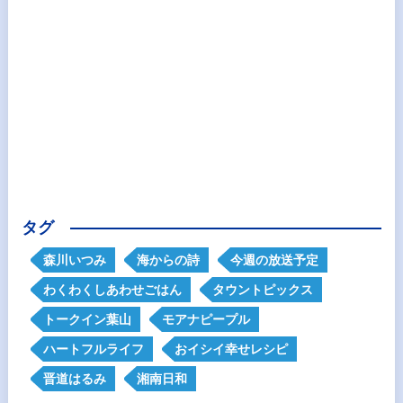
タグ
森川いつみ
海からの詩
今週の放送予定
わくわくしあわせごはん
タウントピックス
トークイン葉山
モアナピープル
ハートフルライフ
おイシイ幸せレシピ
晋道はるみ
湘南日和