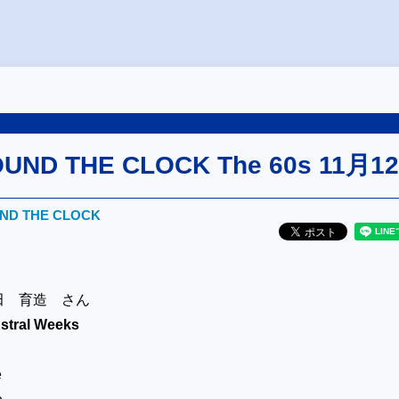
OUND THE CLOCK The 60s 11月1
UND THE CLOCK
田 育造 さん
Astral Weeks
e