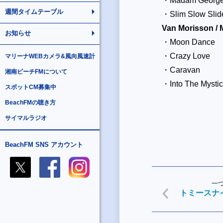
・Madam Georg
週間タイムテーブル
・Slim Slow Slid
Van Morisson /
お知らせ
・Moon Dance
・Crazy Love
マリーナWEBカメラ&風向風速計
・Caravan
湘南ビーチFMについて
・Into The Mystic
スポットCM募集中
BeachFMの聴き方
サイマルラジオ
BeachFM SNS アカウント
一
トミースナ