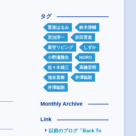
タグ
晋道はるみ
鈴木啓輔
宮治淳一
折田育造
星空リビング
しずか
小野瀬雅生
NORO
佐々木雄三
高橋宏明
池谷直樹
井澤聡朗
井澤聡朗
Monthly Archive
Link
以前のブログ「Back To