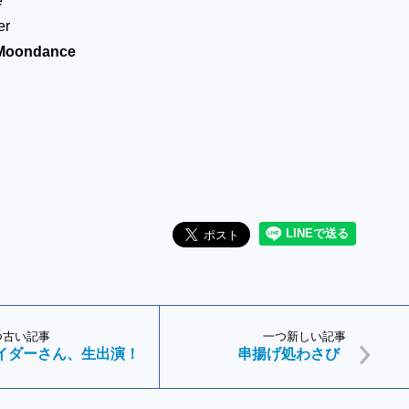
e
er
 Moondance
つ古い記事
一つ新しい記事
イダーさん、生出演！
串揚げ処わさび