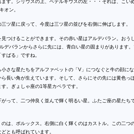
れます。シリウスの上、ベテルギウスの左・・・それは、こい
キオン。
の三ツ星に戻って、今度は三ツ星の並びを右側に伸ばします。
を見つけることができます。その赤い星はアルデバラン。おう
ルデバランからさらに先には、青白い星の固まりがあります。
「すばる」ですね。
ら小さな星たちをアルファベットの「
V
」につなぐと牛の顔にな
から長い角が生えています。そして、さらにその先には黄色っ
ます。ぎょしゃ座の
1
等星カペラです。
下がって、二つ仲良く並んで輝く明るい星。ふたご座の星たち
くのは、ポルックス。右側に白く輝くのはカストル。この二つ
などとも呼ばれています。