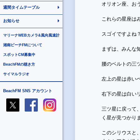
オリオン座、お
週間タイムテーブル
これらの星座は
お知らせ
スゴイですよね
マリーナWEBカメラ&風向風速計
湘南ビーチFMについて
まずは、みんな
スポットCM募集中
腰のベルトの三
BeachFMの聴き方
サイマルラジオ
左上の星は赤い
BeachFM SNS アカウント
右下の星は白い
三ツ星に戻って
く星が見つかり
このシリウスと