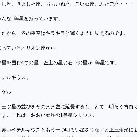
うし座、ぎょしゃ座、おおいぬ座、こいぬ座、ふたご座・・・
みんな
1
等星を持っています。
？だから、冬の夜空はキラキラと輝くように見えるのです。
知っているオリオン座から。
ツ星を囲む
4
つの星。左上の星と右下の星が
1
等星です。
ベテルギウス。
リゲル。
、三ツ星の並びをそのまま左に延長すると、とても明るく青白
ます。これは、おおいぬ座の
1
等星シリウス。
、赤いベテルギウスともう一つ明るい星をつなぐと正三角形に