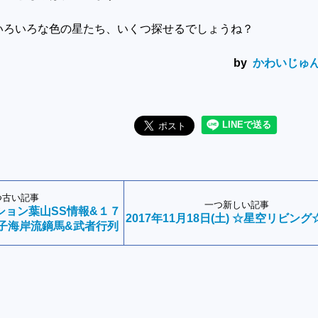
いろいろな色の星たち、いくつ探せるでしょうね？
by
かわいじゅ
つ古い記事
一つ新しい記事
ション葉山SS情報&１７
2017年11月18日(土) ☆星空リビング
子海岸流鏑馬&武者行列