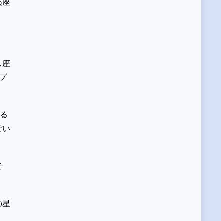
ぬ座
し座
プ
る
ぽい
で
の星