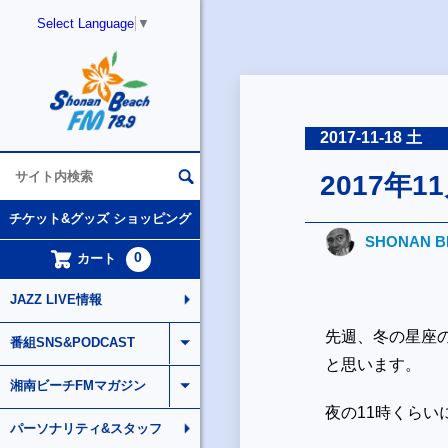
Select Language
▼
2017-11-18 土
2017年
チケット&グッズ ショッピング
SHONAN BR
0
カート
JAZZ LIVE情報
先週、冬の星座
番組SNS&PODCAST
と思います。
湘南ビーチFMマガジン
夜の
11
時くらい
パーソナリティ&スタッフ