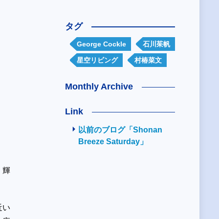
タグ
George Cockle
石川茱帆
星空リビング
村椿菜文
Monthly Archive
Link
以前のブログ「Shonan
Breeze Saturday」
く輝
近い