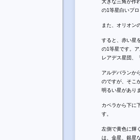
大きな三角が作
の
1
等星白いプロ
また、オリオン
すると、赤い星
の
1
等星です。ア
レアデス星団、
アルデバランか
のですが、そこ
明るい星があり
カペラから下に
す。
左側で黄色に輝
は、金星、銀星