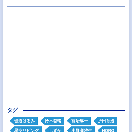
タグ
晋道はるみ
鈴木啓輔
宮治淳一
折田育造
星空リビング
しずか
小野瀬雅生
NORO