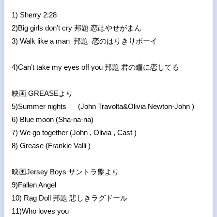
1) Sherry 2:28
2)Big girls don’t cry 邦題 恋はやせがまん
3) Walk like a man
邦題
恋のはりきりボーイ
4)Can’t take my eyes off you
邦題 君の瞳に恋してる
映画
GREASE
より
5)Summer nights (John Travolta&Olivia Newton-John )
6) Blue moon (Sha-na-na)
7) We go together (John , Olivia , Cast )
8) Grease (Frankie Valli )
映画
Jersey Boys
サントラ盤より
9)Fallen Angel
10) Rag Doll
邦題 悲しきラグドール
11)Who loves you