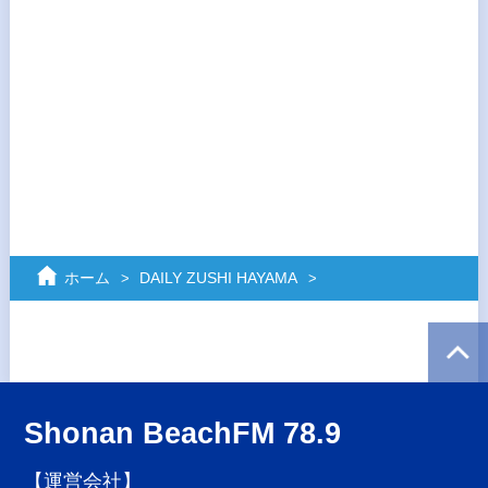
ホーム
DAILY ZUSHI HAYAMA
Shonan BeachFM 78.9
【運営会社】