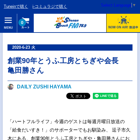
Select Language
▼
Tuneinで聴く
i-コミュラジで聴く
0
2020-6-23 火
創業90年とうふ工房とちぎや会長
亀田勝さん
DAILY ZUSHI HAYAMA
「ハートフルライフ」今週のゲストは毎週月曜日放送の
「給食だいすき！」のサポーターでもお馴染み、 逗子市久
木にある、創業90年とうふ工房とちぎや・亀田勝さんにお