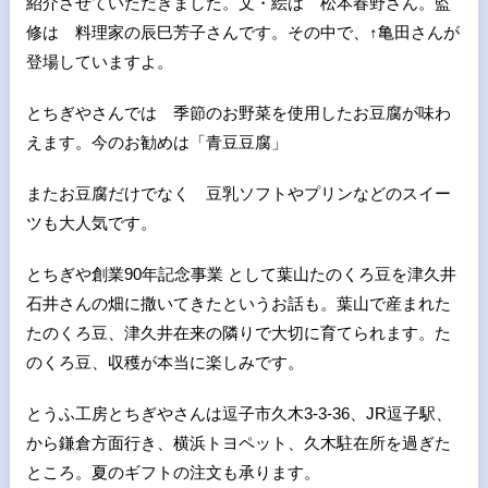
紹介させていただきました。文・絵は 松本春野さん。監
修は 料理家の辰巳芳子さんです。その中で、↑亀田さんが
登場していますよ。
とちぎやさんでは 季節のお野菜を使用したお豆腐が味わ
えます。今のお勧めは「青豆豆腐」
またお豆腐だけでなく 豆乳ソフトやプリンなどのスイー
ツも大人気です。
とちぎや創業90年記念事業 として葉山たのくろ豆を津久井
石井さんの畑に撒いてきたというお話も。葉山で産まれた
たのくろ豆、津久井在来の隣りで大切に育てられます。た
のくろ豆、収穫が本当に楽しみです。
とうふ工房とちぎやさんは逗子市久木3-3-36、JR逗子駅、
から鎌倉方面行き、横浜トヨペット、久木駐在所を過ぎた
ところ。夏のギフトの注文も承ります。