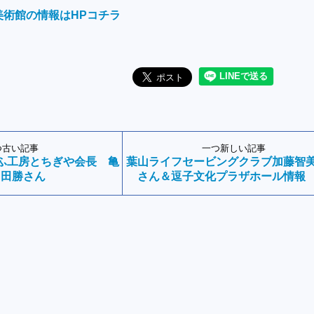
美術館の情報はHPコチラ
つ古い記事
一つ新しい記事
うふ工房とちぎや会長 亀
葉山ライフセービングクラブ加藤智
田勝さん
さん＆逗子文化プラザホール情報