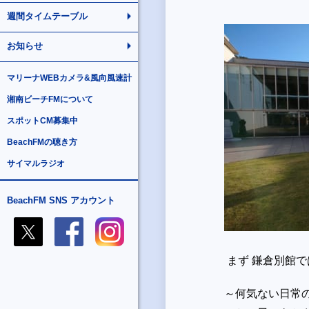
週間タイムテーブル
お知らせ
マリーナWEBカメラ&風向風速計
湘南ビーチFMについて
スポットCM募集中
BeachFMの聴き方
サイマルラジオ
BeachFM SNS アカウント
まず 鎌倉別館
～何気ない日常