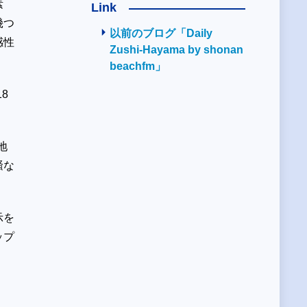
素
Link
幾つ
以前のブログ「Daily
感性
Zushi-Hayama by shonan
beachfm」
8
地
騒な
示を
ップ