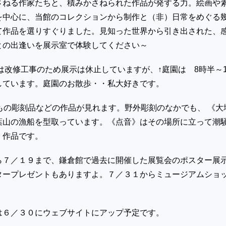
さねる作家たちと、積みかさねられた作品が発する力。絵画や
を中心に、当館のコレクションから制作と（非）日常をめぐる
て作品を選りすぐりました。見知った世界から引き出された、
との出逢いを展示室で体験してください～
は改修工事のため展示は休止していますが、↑庭園は 8時半～1
しています。庭園のお散歩・・私大好きです。
もの彫刻品などの作品が見れます。野外彫刻のなかでも、 《大
葉山の漁船を型取っています。《点音》はその場所に立って潮
く作品です。
ら７／１９まで、鎌倉館で過去に開催した展覧会のポスター展
タープレゼントもありますよ。７／３１からミュージアムショ
は６／３０にウェブサイトにアップ予定です。