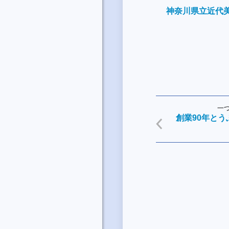
神奈川県立近代
一
創業90年と