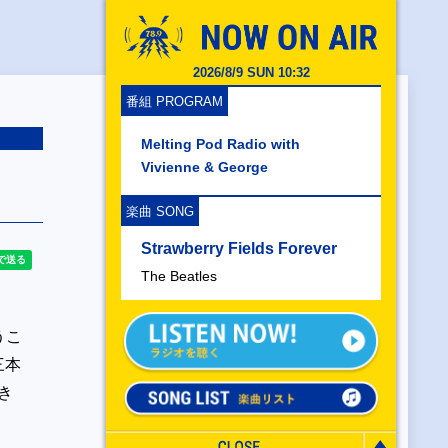
2026/8/9 SUN 10:32
番組 PROGRAM
Melting Pod Radio with
Vivienne & George
楽曲 SONG
Strawberry Fields Forever
The Beatles
うこ
三本
き