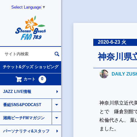
Select Language
▼
2020-6-23 火
神奈川県
チケット&グッズ ショッピング
DAILY ZUS
0
カート
JAZZ LIVE情報
神奈川県立近代美
番組SNS&PODCAST
とで 鎌倉別館
湘南ビーチFMマガジン
松倫代さん、 葉
ました。
パーソナリティ&スタッフ