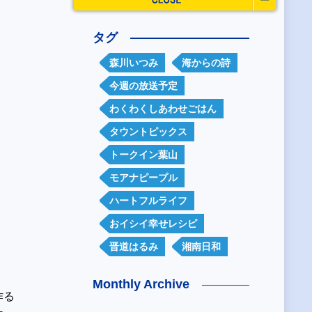
タグ
森川いつみ
海からの詩
今週の放送予定
わくわくしあわせごはん
タウントピックス
トークイン葉山
モアナピープル
ハートフルライフ
おイシイ幸せレシピ
晋道はるみ
湘南日和
Monthly Archive
作る