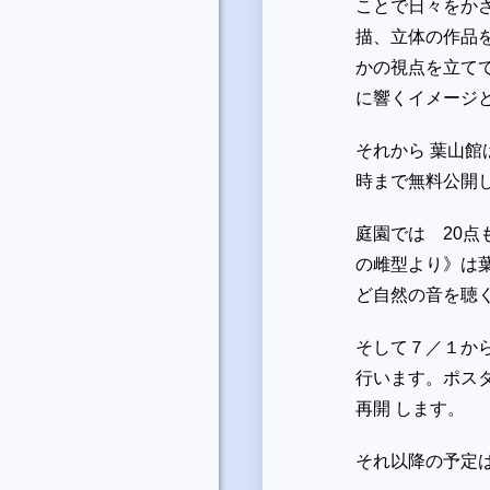
ことで日々をか
描、立体の作品
かの視点を立て
に響くイメージ
それから 葉山館
時まで無料公開
庭園では 20点
の雌型より》は
ど自然の音を聴
そして７／１か
行います。ポス
再開 します。
それ以降の予定