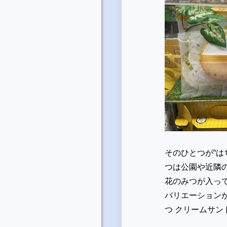
そのひとつが“は
つは公園や近隣
花のみつが入っ
バリエーション
つ クリームサ