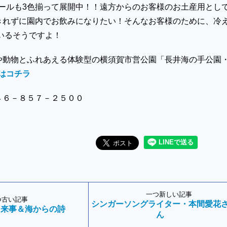
ビールも3色揃って展開中！！遠方からのお客様のお土産用とし
きれずに園内でお飲みになりたい！そんなお客様のために、冷
いるそうですよ！
や動物とふれあえる体験型の横須賀市営公園「長井海の手公園
Pはコチラ
４６－８５７－２５００
一つ新しい記事
つ古い記事
シンガーソングライター・本間愛花
出来事＆海からの詩
ん