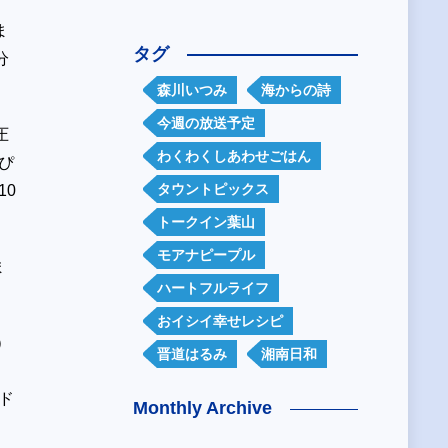
ま
タグ
分
森川いつみ
海からの詩
今週の放送予定
圧
わくわくしあわせごはん
ぴ
タウントピックス
10
トークイン葉山
モアナピープル
ま
ハートフルライフ
おイシイ幸せレシピ
）
晋道はるみ
湘南日和
ド
Monthly Archive