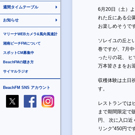
週間タイムテーブル
6月20日（土）
れた丘にある公
お知らせ
お楽しめそうで
マリーナWEBカメラ&風向風速計
ソレイユの丘と
湘南ビーチFMについて
巻ですが、7月
スポットCM募集中
ったりの花、 ヒ
BeachFMの聴き方
万本皆さ
サイマルラジオ
収穫体験は土日
BeachFM SNS アカウント
す。
レストランではヒ
まで期間限定で販
円、 次に入口
リンク”450円で