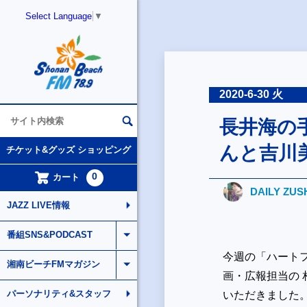
Select Language
▼
2020-6-30 火
長井海の
んと吉川
チケット&グッズ ショッピング
0
カート
DAILY ZUS
JAZZ LIVE情報
番組SNS&PODCAST
今週の「ハート
湘南ビーチFMマガジン
画・広報担当の
パーソナリティ&スタッフ
いただきました