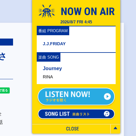
2026/8/7 FRI 4:45
番組 PROGRAM
J.J.FRIDAY
さ
楽曲 SONG
Journey
RINA
企
話