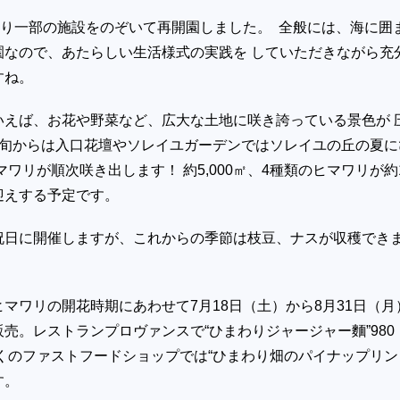
より一部の施設をのぞいて再開園しました。 全般には、海に囲
園なので、あたらしい生活様式の実践を していただきながら充
すね。
いえば、お花や野菜など、広大な土地に咲き誇っている景色が 
中旬からは入口花壇やソレイユガーデンではソレイユの丘の夏に
マワリが順次咲き出します！ 約5,000㎡、4種類のヒマワリが約
まをお迎えする予定です。
祝日に開催しますが、これからの季節は枝豆、ナスが収穫でき
マワリの開花時期にあわせて7月18日（土）から8月31日（月
売。レストランプロヴァンスで“ひまわりジャージャー麵”980
近くのファストフードショップでは“ひまわり畑のパイナップリン
す。