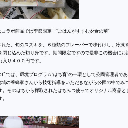
コラボ商品では季節限定！“ごはんがすすむ夕食の華“
された、旬のスズキを、６種類のフレーバーで味付けし、冷凍
さを閉じ込めた切り身です。期間限定ですので是非この機会にお
切れ入り４００円です。
の丘では、環境プログラム“はち育”の一環として公園管理者であ
地域の養蜂家さんから技術指導をいただきながら公園の中でみ
ます。そのはちから採取されたはちみつ使ってオリジナル商品と
す。