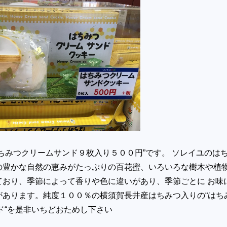
ちみつクリームサンド９枚入り５００円”です。 ソレイユのは
の豊かな自然の恵みがたっぷりの百花蜜、いろいろな樹木や植
ており、季節によって香りや色に違いがあり、季節ごとに お味
があります。純度１００％の横須賀長井産はちみつ入りの“はち
ンド“を是非いちどおためし下さい