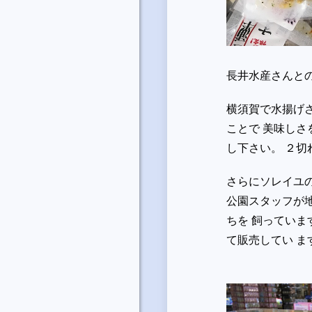
長井水産さんとの
横須賀で水揚げ
ことで 美味し
し下さい。 ２
さらにソレイユ
公園スタッフが
ちを 飼ってい
て販売してい ま