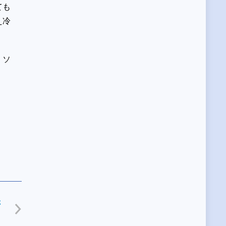
ても
え冷
・ソ
さ