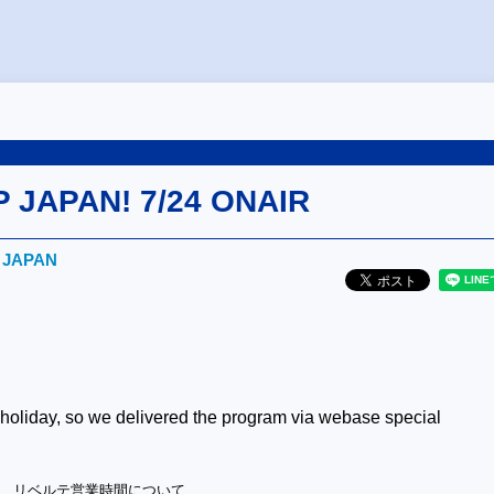
P JAPAN! 7/24 ONAIR
! JAPAN
!
 holiday, so we delivered the program via webase special
情報 リベルテ営業時間について