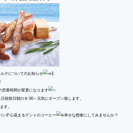
リベルテについてのお知らせ
】
！
の営業時間が変更になります
土日祝祭日朝の８:00～
元気にオープン致します。
ります。
パン🥐心温まるゲントのコーヒー
幸せな朝食にしてみませんか？
。