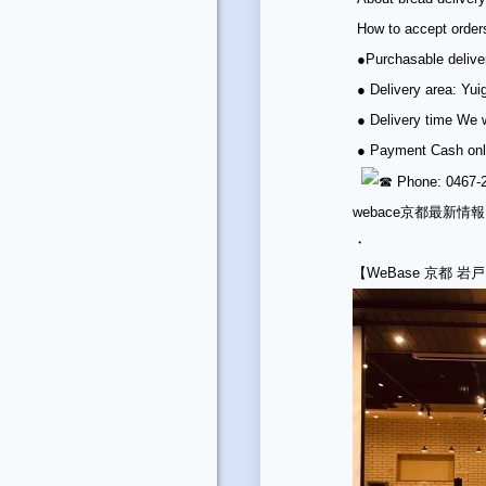
How to accept orders
●Purchasable deliver
● Delivery area: Y
● Delivery time We w
● Payment Cash only
️ Phone: 0467-
webace京都最新情報
・
【WeBase 京都 岩