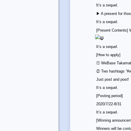
It’s a sequel.
▶︎ A present for thos
It’s a sequel.
[Present Contents] W
It’s a sequel.
[How to apply]
① WeBase Takamatsu 
② Two hashtags “#w
Just post and post! I
It’s a sequel.
[Posting period]
2020/7/22-8/31
It’s a sequel.
[Winning announcem
Winners will be cont