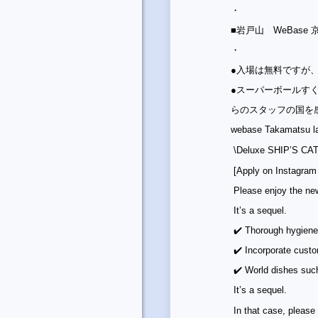
・
■岩戸山 WeBase
・
●入場は無料ですが
●スーパーボールす
らのスタッフの国を
webase Takamatsu la
\Deluxe SHIP’S CAT 
[Apply on Instagram
Please enjoy the new
It’s a sequel.
✔️ Thorough hygiene 
✔️ Incorporate custo
✔️ World dishes such
It’s a sequel.
In that case, please 