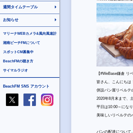
週間タイムテーブル
お知らせ
マリーナWEBカメラ&風向風速計
湘南ビーチFMについて
スポットCM募集中
BeachFMの聴き方
サイマルラジオ
【#WeBase鎌倉 
皆さん、こんにちは
BeachFM SNS アカウント
併設パン屋リベルテ
2020年8月末まで、
平日は10:00～にな
美味しいリベルテの
パンの配達について