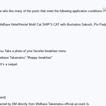
e who like many of the posts that meet the following application conditions
eBase Hotel/Hostel Motif Cat SHIP’S CAT with illustration Sakosh, Pin Pad
Take a photo of your favorite breakfast menu
ebase Takamatsu” “#happy breakfast”
t’s a sequel.
ent]
acted by DM directly from WeBase Takamatsu official account 🥳