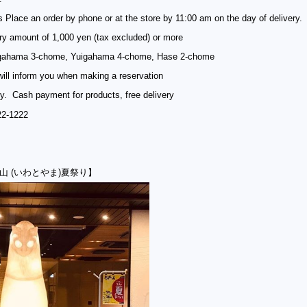
 Place an order by phone or at the store by 11:00 am on the day of delivery
y amount of 1,000 yen (tax excluded) or more
uigahama 3-chome, Yuigahama 4-chome, Hase 2-chome
ill inform you when making a reservation
. Cash payment for products, free delivery
22-1222
戸山 (いわとやま)夏祭り】