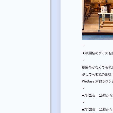
・
★祇園祭のグッズも
・
祇園祭がなくても私
少しでも地域の皆様
WeBase 京都ラ
・
■7月25日 15時から
・
■7月26日 11時から