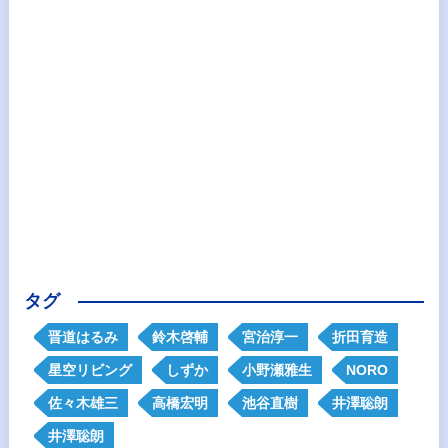
タグ
晋道はるみ
鈴木啓輔
宮治淳一
折田育造
星空リビング
しずか
小野瀬雅生
NORO
佐々木雄三
高橋宏明
池谷直樹
井澤聡朗
井澤聡朗