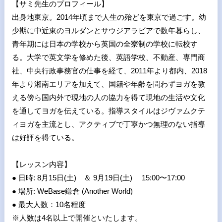
【サミ先生のプロフィール】
出身地東京。2014年頃まで人生の殆どを東京で過ごす。幼
少期に中近東のヨルダンとサウジアラビアで数年暮らし、
青年期には日本の学校から英国の全寮制の学校に転校す
る。大学で英文学を修めた後、英語学校、不動産、専門商
社、中央行政事務官の仕事を経て、2011年より都内、2018
年より湘南エリアを加えて、国籍や年齢を問わずヨガを教
える傍ら国内外で現地の人の協力を得て現地の生活や文化
を通してヨガを伝えている。指導スタイルはジヴァムクテ
ィヨガを主流とし、アクティブで丁寧かつ無理のない指導
は好評を得ている。
【レッスン内容】
● 日時: 8月15日(土) ＆ 9月19日(土) 15:00〜17:00
● 場所: WeBase鎌倉 (Another World)
● 最大人数：10名程度
※人数は4名以上で開催といたします。