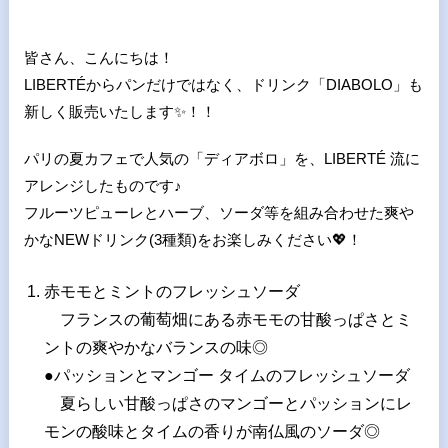
皆さん、こんにちは！
LIBERTÉからパンだけではなく、ドリンク「DIABOLO」も
新しく販売いたします
✨
！！
パリの夏カフェで人気の「ディアボロ」を、LIBERTÉ 流に
アレンジしたものです♪
フルーツピューレとハーブ、ソーダ等を組み合わせた爽や
かな
NEW
ドリンク
(3
種類
)
をお楽しみください
💖
！
赤モモとミントのフレッシュソーダ
フランスの葡萄畑にある赤モモの甘酸っぱさとミ
ントの爽やかなバランスの味◎
●パッションとマンゴー タイムのフレッシュソーダ
夏らしい甘酸っぱさのマンゴーとパッションにレ
モンの酸味とタイムの香りが南仏風のソーダ◎