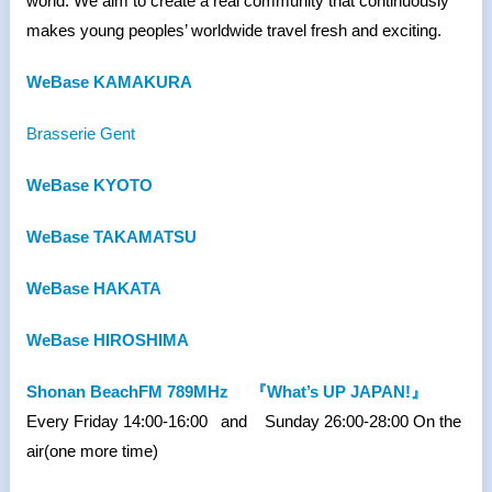
world. We aim to create a real community that continuously
makes young peoples’ worldwide travel fresh and exciting.
WeBase KAMAKURA
Brasserie Gent
WeBase KYOTO
WeBase TAKAMATSU
WeBase HAKATA
WeBase HIROSHIMA
Shonan BeachFM 789MHz
『What’s UP JAPAN!』
Every Friday 14:00-16:00 and Sunday 26:00-28:00 On the
air(one more time)