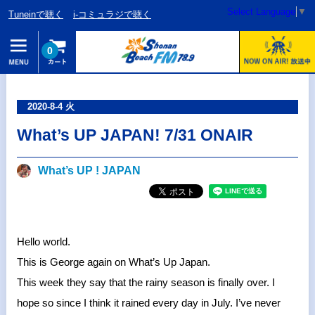
Select Language
▼
Tuneinで聴く
i-コミュラジで聴く
0
2020-8-4 火
What’s UP JAPAN! 7/31 ONAIR
What’s UP ! JAPAN
Hello world.
This is George again on What’s Up Japan.
This week they say that the rainy season is finally over. I
hope so since I think it rained every day in July. I’ve never