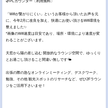
🌿
PC
カウンター〔利用無料〕
「
Wifi
が繋がりにくい」というお客様から頂いたお声を元
に、今年
2
月に改良を加え、快適にお使い頂ける
Wifi
環境を
整えました
✨
*
画像の
Wifi
速度は目安であり、場所・環境により速度が変
わることがございます。
天窓から陽の差し込む
開放的なラウンジ空間で、ゆっくり
とお過ごし頂けること間違い無しです
🌤
出張の際の急なオンラインミーティング、デスクワーク、
勉強、その他
観光スポットのリサーチなど、ぜひ
2F
ラウン
ジをご活用下さいませ！