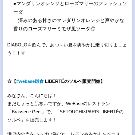
●マンダリンオレンジとローズマリーのフレッシュソ
ーダ
深みのある甘さのマンダリンオレンジと爽やかな
香りのローズマリーミモザ風ソーダ◎
DIABOLOを飲んで、あつ～い夏を爽やかに乗り切りましょ
う！！
🌞
☆【
#
webase
鎌倉
LIBERTÉ
のソルベ販売開始】
みなさん、こんにちは！
まだちょっと肌寒いですが、WeBaseのレストラン
「Brasserie Gent」で、「SETOUCHI×PARIS LIBERTÉの
ソルベ」を販売します！
瀬戸内の光をいっぱい浴びた、レモンやみかんをベース