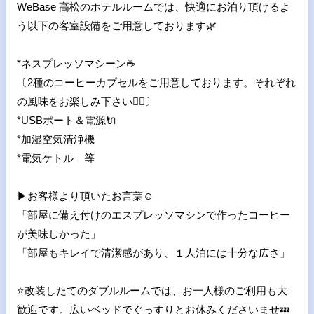
WeBase 高松のホテルルームでは、快適にお泊り頂けるよ
う以下の客室設備をご用意しております
🌿
*
ネスプレッソマシーン
☕
〔
2
種のコーヒーカプセルをご用意しております。それぞれ
の風味をお楽しみ下さい
💁
〕
*USB
ポート＆電源
🔌
*
加湿空気清浄機
*
電気ケトル 等
▶
お客様より頂いたお言葉
☺️
「部屋に備え付けのエスプレッソマシンで作ったコーヒー
が美味しかった」
「部屋もキレイで清潔感があり、１人泊には十分な広さ」
⭐
改装したてのダブルルームでは、お一人様のご利用も大
歓迎です。広いベッドでぐっすりとお休みくださいませ
💤