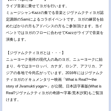
ライブ音楽に乗せてヨガを行います。
ミュージシャンKazzの奏でる音楽とジヴァムクティヨガ認
定講師のSamiによるコラボイベントです。ヨガの練習を始
めたばかりの方もアドバンスの方もご参加頂けます。当イ
ベントではヨガのフローに合わせてKazzがライブで音楽を
演奏します。
【ジヴァムクティヨガとは・・・】
ニューヨーク発祥の現代人の為のヨガ。ニューヨークに始
まり、今ではヨーロッパ、カナダ、ロシア、アフリカ、ア
ジアの各地で今尚広がっています。2016年にはジヴァムク
ティヨガのドキュメンタリー映画「What is Real?〜the
story of Jivamukti yoga〜」が公開。日本語字幕版(What is
Real?ジヴァムクティヨガの奇跡〜字幕:荒木沙実)もご覧頂
けます。