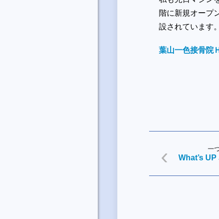
階に新規オープ
設されています。
葉山一色接骨院
一
What’s UP