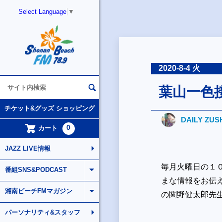
Select Language
▼
2020-8-4 火
葉山一色
チケット&グッズ ショッピング
DAILY ZUS
0
カート
JAZZ LIVE情報
毎月火曜日の１
番組SNS&PODCAST
まな情報をお伝
湘南ビーチFMマガジン
の関野健太郎先
パーソナリティ&スタッフ