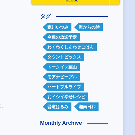
タグ
森川いつみ
海からの詩
今週の放送予定
わくわくしあわせごはん
タウントピックス
トークイン葉山
モアナピープル
ハートフルライフ
おイシイ幸せレシピ
と、
晋道はるみ
湘南日和
Monthly Archive