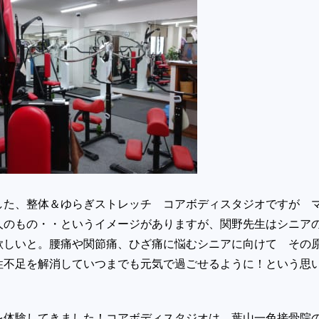
した、整体＆ゆらぎストレッチ コアボディスタジオですが 
人のもの・・というイメージがありますが、関野先生はシニア
欲しいと。腰痛や関節痛、ひざ痛に悩むシニアに向けて その
性不足を解消していつまでも元気で過ごせるように！という思
を体験してきました！コアボディスタジオは 葉山一色接骨院の