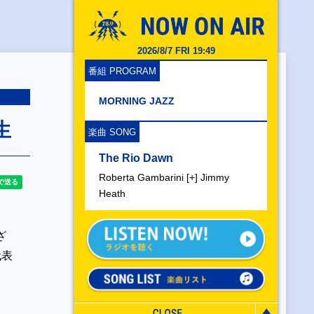
2026/8/7 FRI 19:49
番組 PROGRAM
MORNING JAZZ
生
楽曲 SONG
The Rio Dawn
Roberta Gambarini [+] Jimmy
Heath
ざ
代表