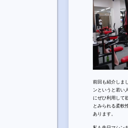
前回も紹介しま
ンというと若い
にぜひ利用して
とみられる柔軟
あります。
私も先日マシン